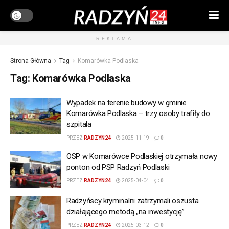
REKLAMA
Strona Główna
Tag
Komarówka Podlaska
Tag:
Komarówka Podlaska
Wypadek na terenie budowy w gminie
Komarówka Podlaska – trzy osoby trafiły do
szpitala
PRZEZ
RADZYN24
2025-11-19
0
OSP w Komarówce Podlaskiej otrzymała nowy
ponton od PSP Radzyń Podlaski
PRZEZ
RADZYN24
2025-04-04
0
Radzyńscy kryminalni zatrzymali oszusta
działającego metodą „na inwestycję”.
PRZEZ
RADZYN24
2025-03-12
0