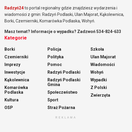
Radzyń24
to portal regionalny gdzie znajdziesz wydarzenia i
wiadomości z gmin: Radzyń Podlaski, Ulan Majorat, Kąkolewnica,
Borki, Czemierniki, Komarówka Podlaska, Wohyń.
Masz temat? Informacje o wypadku? Zadzwoń 534-824-633
Kategorie
Borki
Policja
Szkoła
Czemierniki
Polityka
Ulan Majorat
Imprezy
Pomoc
Wiadomości
Inwestycje
Radzyń Podlaski
Wohyń
Kąkolewnica
Radzyń Podlaski
Wypadki
Gmina
Komarówka
Z Polski
Podlaska
Społeczeństwo
Zwierzęta
Kultura
Sport
OSP
Straż Pożarna
REKLAMA