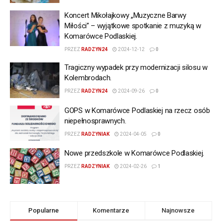
Koncert Mikołajkowy „Muzyczne Barwy
Miłości” – wyjątkowe spotkanie z muzyką w
Komarówce Podlaskiej.
PRZEZ
RADZYN24
2024-12-12
0
Tragiczny wypadek przy modernizacji silosu w
Kolembrodach.
PRZEZ
RADZYN24
2024-09-26
0
GOPS w Komarówce Podlaskiej na rzecz osób
niepełnosprawnych.
PRZEZ
RADZYNIAK
2024-04-05
0
Nowe przedszkole w Komarówce Podlaskiej.
PRZEZ
RADZYNIAK
2024-02-26
1
Popularne
Komentarze
Najnowsze