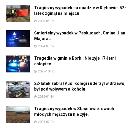
Tragiczny wypadek na quadzie w Klębowie. 52-
latek zginął na miejscu
2025-03-22
Śmiertelny wypadek w Paskudach, Gmina Ulan-
Majorat.
2024-03-25
Tragedia w gminie Borki. Nie żyje 17-letni
chłopiec
2025-10-30
22-latek zabrał Audi kolegi i uderzył w drzewo,
był pod wpływem alkoholu
2025-01-14
Tragiczny wypadek w Stasinowie: dwóch
młodych mężczyzn nie żyje.
2024-07-04