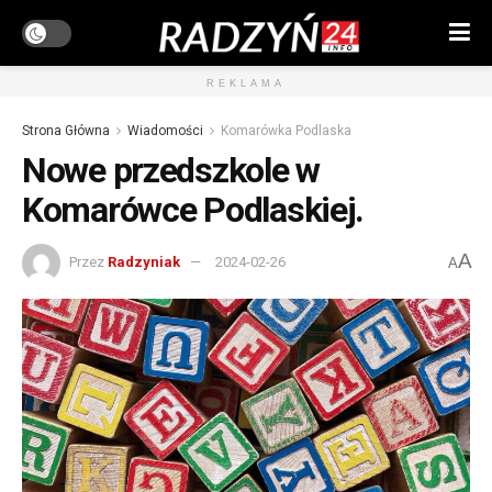
REKLAMA
Strona Główna
Wiadomości
Komarówka Podlaska
Nowe przedszkole w
Komarówce Podlaskiej.
A
Przez
Radzyniak
2024-02-26
A