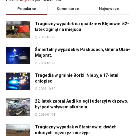
Popularne
Komentarze
Najnowsze
Tragiczny wypadek na quadzie w Klębowie. 52-
latek zginął na miejscu
2025-03-22
Śmiertelny wypadek w Paskudach, Gmina Ulan-
Majorat.
2024-03-25
Tragedia w gminie Borki. Nie żyje 17-letni
chłopiec
2025-10-30
22-latek zabrał Audi kolegi i uderzył w drzewo,
był pod wpływem alkoholu
2025-01-14
Tragiczny wypadek w Stasinowie: dwóch
młodych mężczyzn nie żyje.