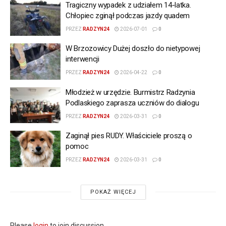
Tragiczny wypadek z udziałem 14-latka.
Chłopiec zginął podczas jazdy quadem
PRZEZ
RADZYN24
2026-07-01
0
W Brzozowicy Dużej doszło do nietypowej
interwencji
PRZEZ
RADZYN24
2026-04-22
0
Młodzież w urzędzie. Burmistrz Radzynia
Podlaskiego zaprasza uczniów do dialogu
PRZEZ
RADZYN24
2026-03-31
0
Zaginął pies RUDY. Właściciele proszą o
pomoc
PRZEZ
RADZYN24
2026-03-31
0
POKAŻ WIĘCEJ
Please
login
to join discussion