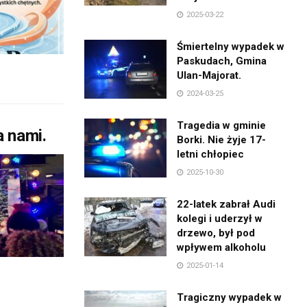
2025-03-22
Śmiertelny wypadek w
Paskudach, Gmina
Ulan-Majorat.
2024-03-25
Tragedia w gminie
a nami.
Borki. Nie żyje 17-
letni chłopiec
2025-10-30
22-latek zabrał Audi
kolegi i uderzył w
drzewo, był pod
wpływem alkoholu
2025-01-14
Tragiczny wypadek w