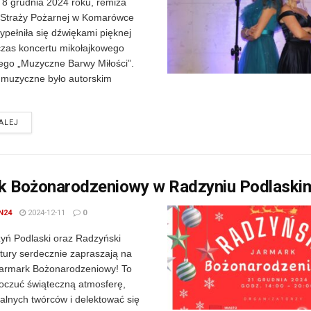
 8 grudnia 2024 roku, remiza
 Straży Pożarnej w Komarówce
ypełniła się dźwiękami pięknej
zas koncertu mikołajkowego
ego „Muzyczne Barwy Miłości”.
muzyczne było autorskim
DETAILS
ALEJ
k Bożonarodzeniowy w Radzyniu Podlaski
N24
2024-12-11
0
yń Podlaski oraz Radzyński
tury serdecznie zapraszają na
armark Bożonarodzeniowy! To
poczuć świąteczną atmosferę,
alnych twórców i delektować się