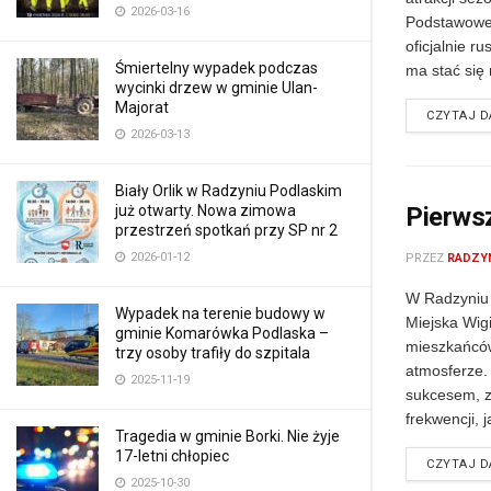
2026-03-16
Podstawowej
oficjalnie ru
Śmiertelny wypadek podczas
ma stać się 
wycinki drzew w gminie Ulan-
Majorat
CZYTAJ D
2026-03-13
Biały Orlik w Radzyniu Podlaskim
już otwarty. Nowa zimowa
Pierwsz
przestrzeń spotkań przy SP nr 2
2026-01-12
PRZEZ
RADZY
W Radzyniu 
Wypadek na terenie budowy w
Miejska Wigi
gminie Komarówka Podlaska –
mieszkańców
trzy osoby trafiły do szpitala
atmosferze.
2025-11-19
sukcesem, 
frekwencji, j
Tragedia w gminie Borki. Nie żyje
17-letni chłopiec
CZYTAJ D
2025-10-30