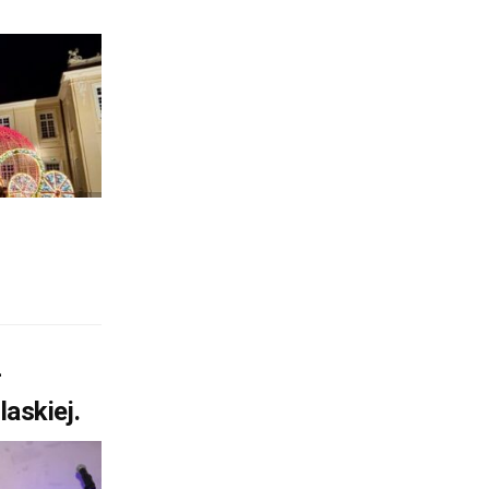
–
askiej.