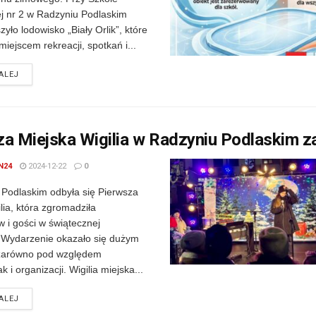
 nr 2 w Radzyniu Podlaskim
szyło lodowisko „Biały Orlik”, które
miejscem rekreacji, spotkań i...
DETAILS
ALEJ
a Miejska Wigilia w Radzyniu Podlaskim z
N24
2024-12-22
0
Podlaskim odbyła się Pierwsza
lia, która zgromadziła
 i gości w świątecznej
 Wydarzenie okazało się dużym
zarówno pod względem
ak i organizacji. Wigilia miejska...
DETAILS
ALEJ