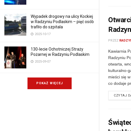
Wypadek drogowy na ulicy Kockiej
Otwarc
w Radzyniu Podlaskim – pięć osób
trafiło do szpitala
Radzyn
2025-10-17
PRZEZ
RADZY
130-lecie Ochotniczej Straży
Kawiarnia P
Pożarnej w Radzyniu Podlaskim
Radzyniu Po
2025-09-07
otwarta, wn
kulturalno-
mieści się w
co dodaje pr
POKAŻ WIĘCEJ
CZYTAJ D
Świąte