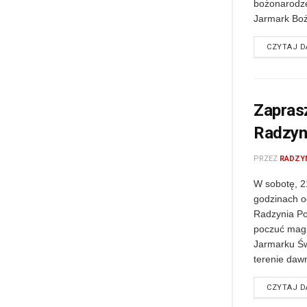
bożonarodze
Jarmark Boż
CZYTAJ D
Zapras
Radzyn
PRZEZ
RADZY
W sobotę, 2
godzinach o
Radzynia Po
poczuć magi
Jarmarku Ś
terenie daw
CZYTAJ D