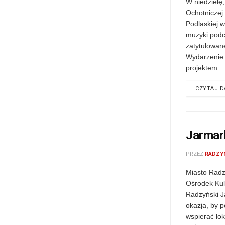
W niedzielę,
Ochotniczej
Podlaskiej w
muzyki podc
zatytułowan
Wydarzenie 
projektem...
CZYTAJ D
Jarmar
PRZEZ
RADZY
Miasto Radz
Ośrodek Kul
Radzyński J
okazja, by 
wspierać lok