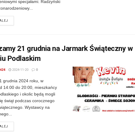
niowymi specjałami. Radzyński
onarodzeniowy...
DETAILS
ALEJ
zamy 21 grudnia na Jarmark Świąteczny w
iu Podlaskim
N24
2024-11-20
0
1 grudnia 2024 roku, w
d 14:00 do 20:00, mieszkańcy
dlaskiego i okolic będą mogli
ę świąt podczas corocznego
wiątecznego. Wystawcy na
nego...
DETAILS
ALEJ