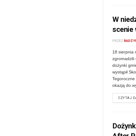
W niedz
scenie 
PRZEZ
RADZY
18 sierpnia
zgromadzili 
dożynki gmi
wystąpił Sko
Tegoroczne 
okazją do wy
CZYTAJ D
Dożynk