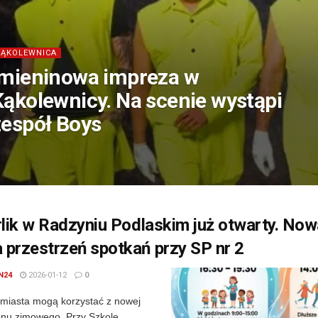
KĄKOLEWNICA
Imieninowa impreza w
Kąkolewnicy. Na scenie wystąpi
zespół Boys
rlik w Radzyniu Podlaskim już otwarty. No
przestrzeń spotkań przy SP nr 2
N24
2026-01-12
0
miasta mogą korzystać z nowej
zonu zimowego. Przy Szkole