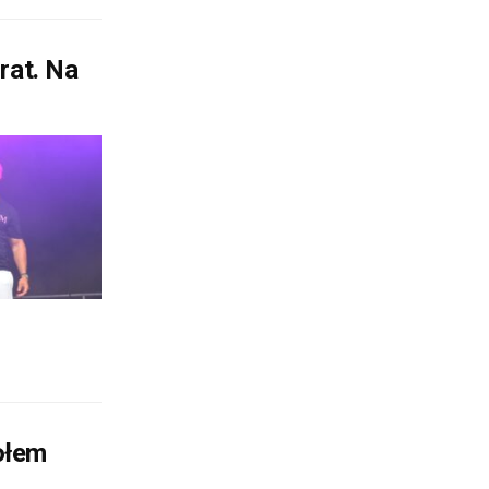
rat. Na
ołem