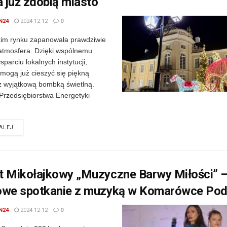
 już zdobią miasto
N24
2024-12-12
0
im rynku zapanowała prawdziwie
atmosfera. Dzięki wspólnemu
sparciu lokalnych instytucji,
mogą już cieszyć się piękną
z wyjątkową bombką świetlną.
rzedsiębiorstwa Energetyki
DETAILS
ALEJ
t Mikołajkowy „Muzyczne Barwy Miłości” 
owe spotkanie z muzyką w Komarówce Podl
N24
2024-12-12
0