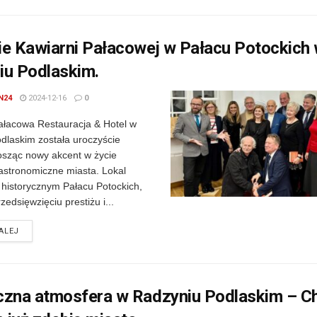
ie Kawiarni Pałacowej w Pałacu Potockich
iu Podlaskim.
N24
2024-12-16
0
ałacowa Restauracja & Hotel w
dlaskim została uroczyście
osząc nowy akcent w życie
gastronomiczne miasta. Lokal
 historycznym Pałacu Potockich,
zedsięwzięciu prestiżu i...
DETAILS
ALEJ
czna atmosfera w Radzyniu Podlaskim – Ch