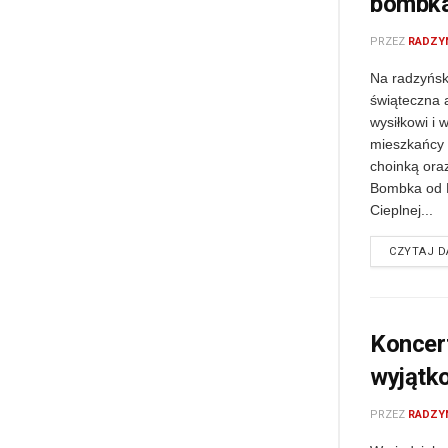
bombka
PRZEZ
RADZY
Na radzyńsk
świąteczna 
wysiłkowi i w
mieszkańcy 
choinką ora
Bombka od P
Cieplnej...
CZYTAJ D
Koncer
wyjątk
PRZEZ
RADZY