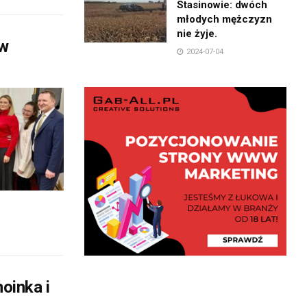
Stasinowie: dwóch
młodych mężczyzn
nie żyje.
 w
2024-07-04
oinka i