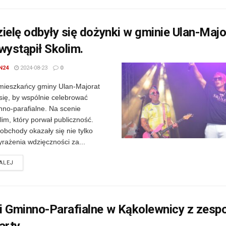
ielę odbyły się dożynki w gminie Ulan-Majo
wystąpił Skolim.
N24
2024-08-23
0
 mieszkańcy gminy Ulan-Majorat
się, by wspólnie celebrować
nno-parafialne. Na scenie
lim, który porwał publiczność.
obchody okazały się nie tylko
rażenia wdzięczności za...
DETAILS
ALEJ
i Gminno-Parafialne w Kąkolewnicy z zesp