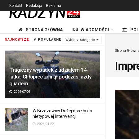
Kontakt
Redakcja
Reklama
STRONA GŁÓWNA
WIADOMOŚCI
POL
NAJNOWSZE
POPULARNE
Wybierz kategorie
Strona Główn
Impr
Tragiczny wypadek z udziałem 14-
latka. Chłopiec zginął podczas jazdy
quadem
2026-07-01
W Brzozowicy Dużej doszło do
nietypowej interwencji
2026-04-22