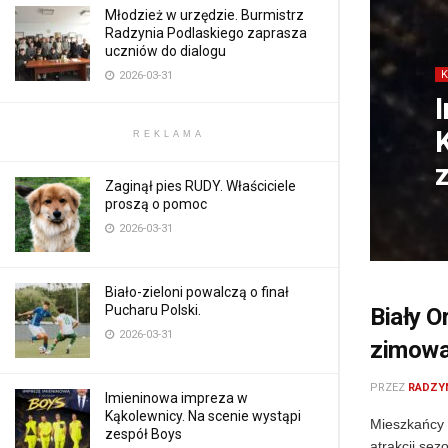
Młodzież w urzędzie. Burmistrz
Radzynia Podlaskiego zaprasza
uczniów do dialogu
2026-03-31
REKLAMA
Zaginął pies RUDY. Właściciele
proszą o pomoc
2026-03-31
Biało-zieloni powalczą o finał
Pucharu Polski.
Biały O
2026-03-31
zimowa 
PRZEZ
RADZY
Imieninowa impreza w
Kąkolewnicy. Na scenie wystąpi
Mieszkańcy 
zespół Boys
atrakcji se