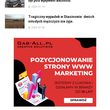
był pod wpływem alkoholu
2025-01-14
Tragiczny wypadek w Stasinowie: dwóch
młodych mężczyzn nie żyje.
2024-07-04