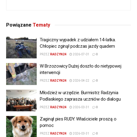
Powiązane
Tematy
Tragiczny wypadek z udziałem 14-latka.
Chłopiec zginął podczas jazdy quadem
PRZEZ
RADZYN24
2026-07-01
0
W Brzozowicy Dużej doszło do nietypowej
interwencji
PRZEZ
RADZYN24
2026-04-22
0
Młodzież w urzędzie. Burmistrz Radzynia
Podlaskiego zaprasza uczniów do dialogu
PRZEZ
RADZYN24
2026-03-31
0
Zaginął pies RUDY. Właściciele proszą o
pomoc
PRZEZ
RADZYN24
2026-03-31
0