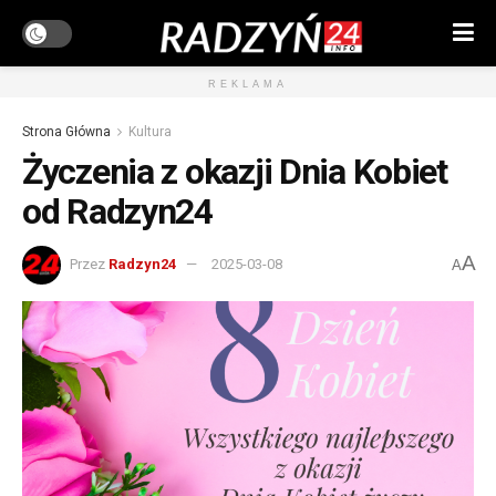
REKLAMA
Strona Główna
Kultura
Życzenia z okazji Dnia Kobiet
od Radzyn24
A
Przez
Radzyn24
2025-03-08
A