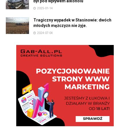
był pod wpływem alkoholu
2025-01-14
Tragiczny wypadek w Stasinowie: dwóch
młodych mężczyzn nie żyje.
2024-07-04