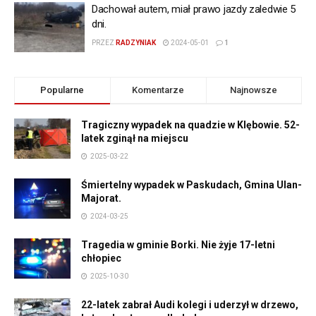
Dachował autem, miał prawo jazdy zaledwie 5
dni.
PRZEZ
RADZYNIAK
2024-05-01
1
Popularne
Komentarze
Najnowsze
Tragiczny wypadek na quadzie w Klębowie. 52-
latek zginął na miejscu
2025-03-22
Śmiertelny wypadek w Paskudach, Gmina Ulan-
Majorat.
2024-03-25
Tragedia w gminie Borki. Nie żyje 17-letni
chłopiec
2025-10-30
22-latek zabrał Audi kolegi i uderzył w drzewo,