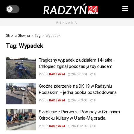
REKLAMA
Strona Główna
Tag
Wypadek
Tag:
Wypadek
Tragiczny wypadek z udziałem 14-latka.
Chłopiec zginął podczas jazdy quadem
PRZEZ
RADZYN24
2026-07-01
0
Groźne zderzenie na DK 19 w Radzyniu
Podlaskim – jedna osoba poszkodowana
PRZEZ
RADZYN24
2025-03-08
0
Szkolenie z Pierwszej Pomocy w Gminnym
Ośrodku Kultury w Ulanie-Majoracie.
PRZEZ
RADZYN24
2024-12-02
0