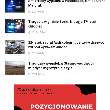
Śmiertelny wypadek w Paskudach, Gmina Ulan-
Majorat.
2024-03-25
Tragedia w gminie Borki. Nie żyje 17-letni
chłopiec
2025-10-30
22-latek zabrał Audi kolegi i uderzył w drzewo,
był pod wpływem alkoholu
2025-01-14
Tragiczny wypadek w Stasinowie: dwóch
młodych mężczyzn nie żyje.
2024-07-04