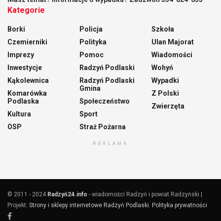
Kategorie
Borki
Policja
Szkoła
Czemierniki
Polityka
Ulan Majorat
Imprezy
Pomoc
Wiadomości
Inwestycje
Radzyń Podlaski
Wohyń
Kąkolewnica
Radzyń Podlaski
Wypadki
Gmina
Komarówka
Z Polski
Podlaska
Społeczeństwo
Zwierzęta
Kultura
Sport
OSP
Straż Pożarna
REKLAMA
© 2011 - 2024
Radzyń24.info
- wiadomości Radzyń i powiat Radzyński |
Projekt:
Strony i sklepy internetowe Radzyń Podlaski
.
Polityka prywatności