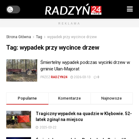
REKLAMA
Strona Główna
Tag
wypadek przy wycince drzew
Tag:
wypadek przy wycince drzew
Śmiertelny wypadek podczas wycinki drzew w
gminie Ulan-Majorat
PRZEZ
RADZYN24
2026-03-13
0
Popularne
Komentarze
Najnowsze
Tragiczny wypadek na quadzie w Klębowie. 52-
latek zginął na miejscu
2025-03-22