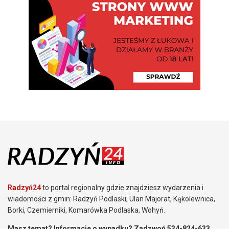
Radzyń24
to portal regionalny gdzie znajdziesz wydarzenia i
wiadomości z gmin: Radzyń Podlaski, Ulan Majorat, Kąkolewnica,
Borki, Czemierniki, Komarówka Podlaska, Wohyń.
Masz temat? Informacje o wypadku? Zadzwoń 534-824-633