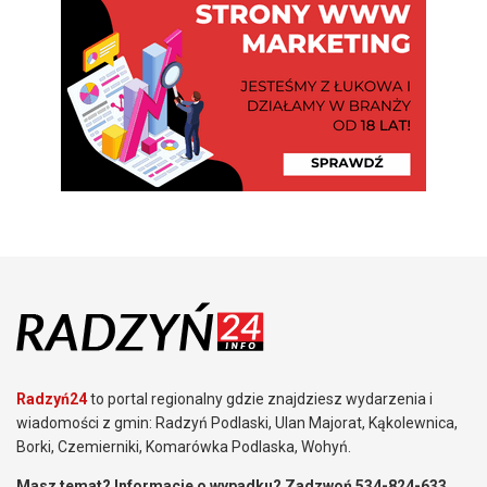
Radzyń24
to portal regionalny gdzie znajdziesz wydarzenia i
wiadomości z gmin: Radzyń Podlaski, Ulan Majorat, Kąkolewnica,
Borki, Czemierniki, Komarówka Podlaska, Wohyń.
Masz temat? Informacje o wypadku? Zadzwoń 534-824-633