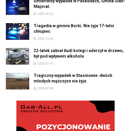
Śmiertelny wypadek w Paskudach, Gmina Ulan-
Majorat.
2024-03-25
Tragedia w gminie Borki. Nie żyje 17-letni
chłopiec
2025-10-30
22-latek zabrał Audi kolegi i uderzył w drzewo,
był pod wpływem alkoholu
2025-01-14
Tragiczny wypadek w Stasinowie: dwóch
młodych mężczyzn nie żyje.
2024-07-04