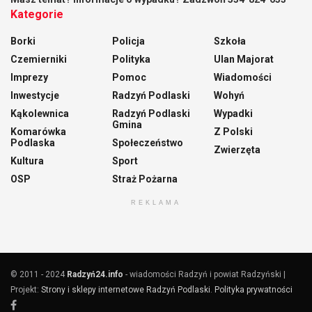
Kategorie
Borki
Policja
Szkoła
Czemierniki
Polityka
Ulan Majorat
Imprezy
Pomoc
Wiadomości
Inwestycje
Radzyń Podlaski
Wohyń
Kąkolewnica
Radzyń Podlaski
Wypadki
Gmina
Komarówka
Z Polski
Podlaska
Społeczeństwo
Zwierzęta
Kultura
Sport
OSP
Straż Pożarna
REKLAMA
© 2011 - 2024
Radzyń24.info
- wiadomości Radzyń i powiat Radzyński |
Projekt:
Strony i sklepy internetowe Radzyń Podlaski
.
Polityka prywatności