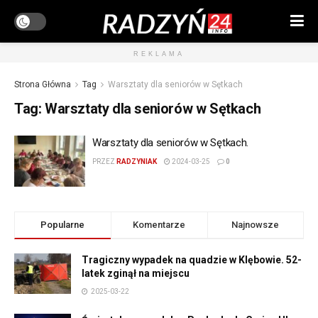
REKLAMA
Strona Główna
Tag
Warsztaty dla seniorów w Sętkach
Tag:
Warsztaty dla seniorów w Sętkach
Warsztaty dla seniorów w Sętkach.
PRZEZ
RADZYNIAK
2024-03-25
0
Popularne
Komentarze
Najnowsze
Tragiczny wypadek na quadzie w Klębowie. 52-
latek zginął na miejscu
2025-03-22