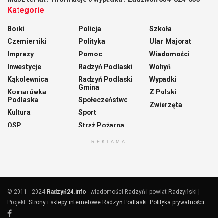
Kategorie
Borki
Policja
Szkoła
Czemierniki
Polityka
Ulan Majorat
Imprezy
Pomoc
Wiadomości
Inwestycje
Radzyń Podlaski
Wohyń
Kąkolewnica
Radzyń Podlaski
Wypadki
Gmina
Komarówka
Z Polski
Podlaska
Społeczeństwo
Zwierzęta
Kultura
Sport
OSP
Straż Pożarna
REKLAMA
© 2011 - 2024
Radzyń24.info
- wiadomości Radzyń i powiat Radzyński |
Projekt:
Strony i sklepy internetowe Radzyń Podlaski
.
Polityka prywatności