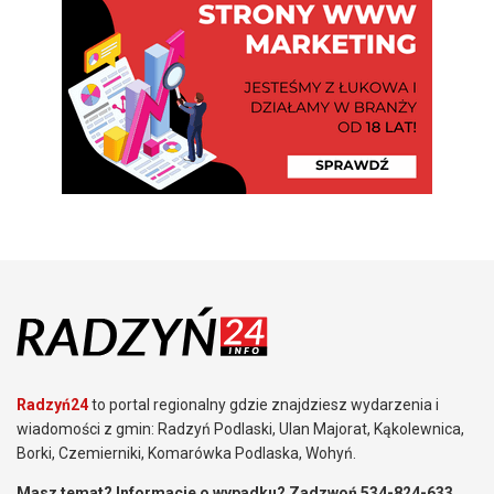
Radzyń24
to portal regionalny gdzie znajdziesz wydarzenia i
wiadomości z gmin: Radzyń Podlaski, Ulan Majorat, Kąkolewnica,
Borki, Czemierniki, Komarówka Podlaska, Wohyń.
Masz temat? Informacje o wypadku? Zadzwoń 534-824-633