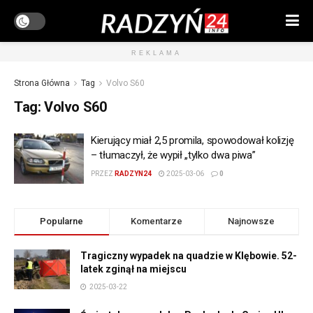
REKLAMA
Strona Główna
Tag
Volvo S60
Tag:
Volvo S60
Kierujący miał 2,5 promila, spowodował kolizję
– tłumaczył, że wypił „tylko dwa piwa”
PRZEZ
RADZYN24
2025-03-06
0
Popularne
Komentarze
Najnowsze
Tragiczny wypadek na quadzie w Klębowie. 52-
latek zginął na miejscu
2025-03-22