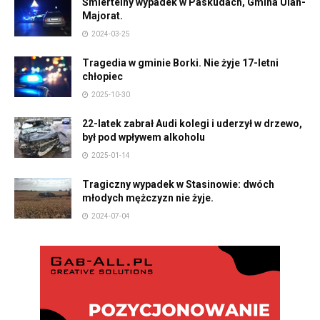
Śmiertelny wypadek w Paskudach, Gmina Ulan-
Majorat.
2024-03-25
Tragedia w gminie Borki. Nie żyje 17-letni
chłopiec
2025-10-30
22-latek zabrał Audi kolegi i uderzył w drzewo,
był pod wpływem alkoholu
2025-01-14
Tragiczny wypadek w Stasinowie: dwóch
młodych mężczyzn nie żyje.
2024-07-04