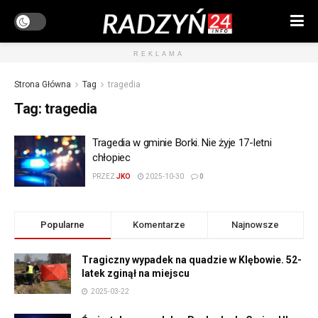
REKLAMA
Strona Główna
Tag
tragedia
Tag:
tragedia
Tragedia w gminie Borki. Nie żyje 17-letni
chłopiec
PRZEZ
JKO
2025-10-30
0
Popularne
Komentarze
Najnowsze
Tragiczny wypadek na quadzie w Klębowie. 52-
latek zginął na miejscu
2025-03-22