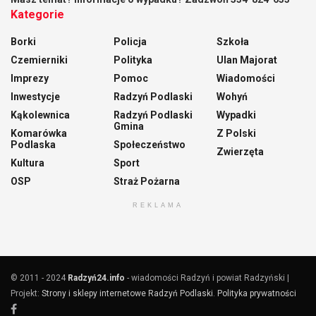
Kategorie
Borki
Policja
Szkoła
Czemierniki
Polityka
Ulan Majorat
Imprezy
Pomoc
Wiadomości
Inwestycje
Radzyń Podlaski
Wohyń
Kąkolewnica
Radzyń Podlaski
Wypadki
Gmina
Komarówka
Z Polski
Podlaska
Społeczeństwo
Zwierzęta
Kultura
Sport
OSP
Straż Pożarna
REKLAMA
© 2011 - 2024
Radzyń24.info
- wiadomości Radzyń i powiat Radzyński |
Projekt:
Strony i sklepy internetowe Radzyń Podlaski
.
Polityka prywatności