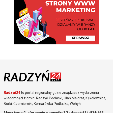
Radzyń24
to portal regionalny gdzie znajdziesz wydarzenia i
wiadomości z gmin: Radzyń Podlaski, Ulan Majorat, Kąkolewnica,
Borki, Czemierniki, Komarówka Podlaska, Wohyń.
Masz temat? Informacje o wypadku? Zadzwoń 534-824-633