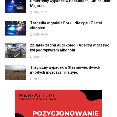
Śmiertelny wypadek w Paskudach, Gmina Ulan-
Majorat.
2024-03-25
Tragedia w gminie Borki. Nie żyje 17-letni
chłopiec
2025-10-30
22-latek zabrał Audi kolegi i uderzył w drzewo,
był pod wpływem alkoholu
2025-01-14
Tragiczny wypadek w Stasinowie: dwóch
młodych mężczyzn nie żyje.
2024-07-04