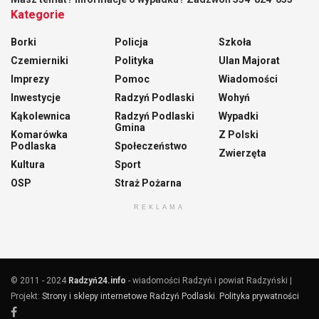
Kategorie
Borki
Policja
Szkoła
Czemierniki
Polityka
Ulan Majorat
Imprezy
Pomoc
Wiadomości
Inwestycje
Radzyń Podlaski
Wohyń
Kąkolewnica
Radzyń Podlaski
Wypadki
Gmina
Komarówka
Z Polski
Podlaska
Społeczeństwo
Zwierzęta
Kultura
Sport
OSP
Straż Pożarna
REKLAMA
© 2011 - 2024
Radzyń24.info
- wiadomości Radzyń i powiat Radzyński |
Projekt:
Strony i sklepy internetowe Radzyń Podlaski
.
Polityka prywatności