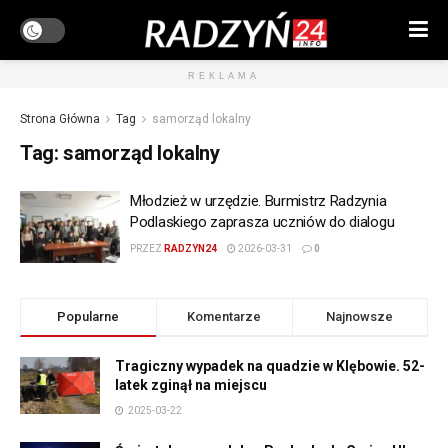
REKLAMA
Strona Główna
Tag
samorząd lokalny
Tag:
samorząd lokalny
Młodzież w urzędzie. Burmistrz Radzynia
Podlaskiego zaprasza uczniów do dialogu
PRZEZ
RADZYN24
2026-03-31
0
Popularne
Komentarze
Najnowsze
Tragiczny wypadek na quadzie w Klębowie. 52-
latek zginął na miejscu
2025-03-22