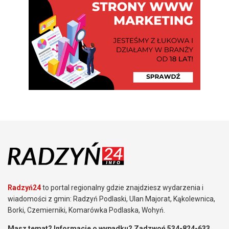
Radzyń24
to portal regionalny gdzie znajdziesz wydarzenia i
wiadomości z gmin: Radzyń Podlaski, Ulan Majorat, Kąkolewnica,
Borki, Czemierniki, Komarówka Podlaska, Wohyń.
Masz temat? Informacje o wypadku? Zadzwoń 534-824-633