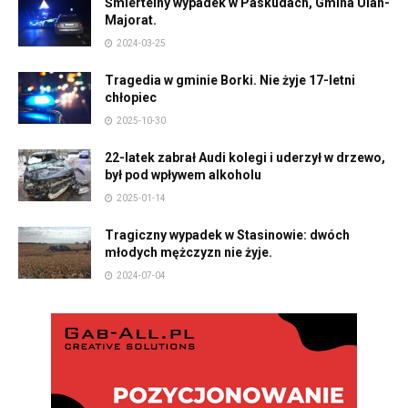
Śmiertelny wypadek w Paskudach, Gmina Ulan-
Majorat.
2024-03-25
Tragedia w gminie Borki. Nie żyje 17-letni
chłopiec
2025-10-30
22-latek zabrał Audi kolegi i uderzył w drzewo,
był pod wpływem alkoholu
2025-01-14
Tragiczny wypadek w Stasinowie: dwóch
młodych mężczyzn nie żyje.
2024-07-04