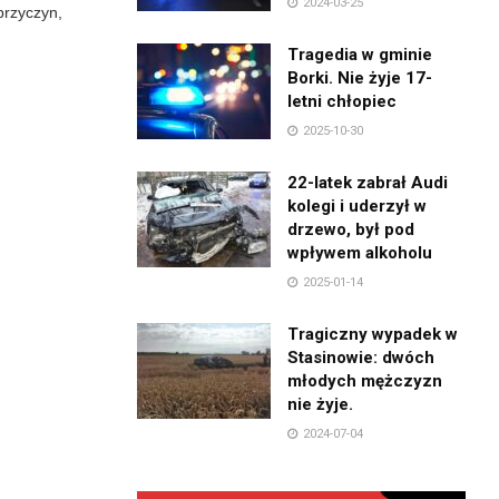
2024-03-25
przyczyn,
.
Tragedia w gminie
Borki. Nie żyje 17-
letni chłopiec
2025-10-30
22-latek zabrał Audi
kolegi i uderzył w
drzewo, był pod
wpływem alkoholu
2025-01-14
Tragiczny wypadek w
Stasinowie: dwóch
młodych mężczyzn
nie żyje.
2024-07-04