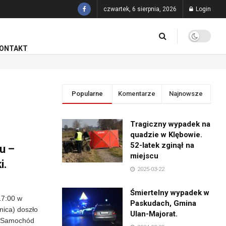
czwartek, 6 sierpnia, 2026
Login
ONTAKT
Popularne
Komentarze
Najnowsze
Tragiczny wypadek na
quadzie w Klębowie.
52-latek zginął na
u –
miejscu
i.
2025-03-22
Śmiertelny wypadek w
17:00 w
Paskudach, Gmina
nica) doszło
Ulan-Majorat.
 Samochód