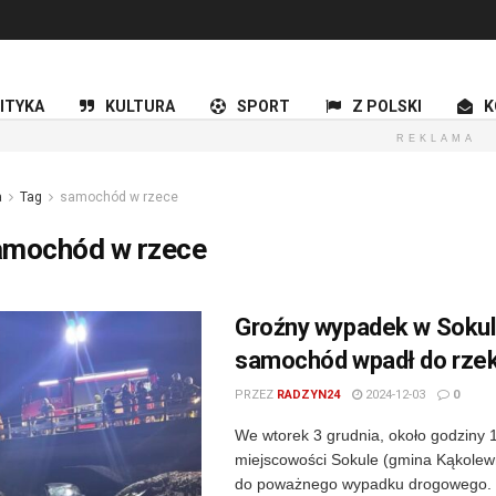
ITYKA
KULTURA
SPORT
Z POLSKI
K
REKLAMA
a
Tag
samochód w rzece
amochód w rzece
Groźny wypadek w Sokul
samochód wpadł do rzek
PRZEZ
RADZYN24
2024-12-03
0
We wtorek 3 grudnia, około godziny 
miejscowości Sokule (gmina Kąkolew
do poważnego wypadku drogowego.