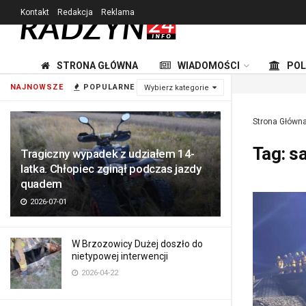
Kontakt
Redakcja
Reklama
STRONA GŁÓWNA
WIADOMOŚCI
POL
NAJNOWSZE
POPULARNE
Wybierz kategorie
Strona Główn
Tag:
s
Tragiczny wypadek z udziałem 14-
latka. Chłopiec zginął podczas jazdy
quadem
2026-07-01
W Brzozowicy Dużej doszło do
nietypowej interwencji
2026-04-22