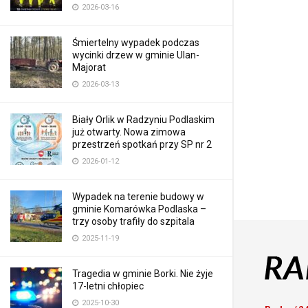
2026-03-16
Śmiertelny wypadek podczas
wycinki drzew w gminie Ulan-
Majorat
2026-03-13
Biały Orlik w Radzyniu Podlaskim
już otwarty. Nowa zimowa
przestrzeń spotkań przy SP nr 2
2026-01-12
Wypadek na terenie budowy w
gminie Komarówka Podlaska –
trzy osoby trafiły do szpitala
2025-11-19
Tragedia w gminie Borki. Nie żyje
17-letni chłopiec
2025-10-30