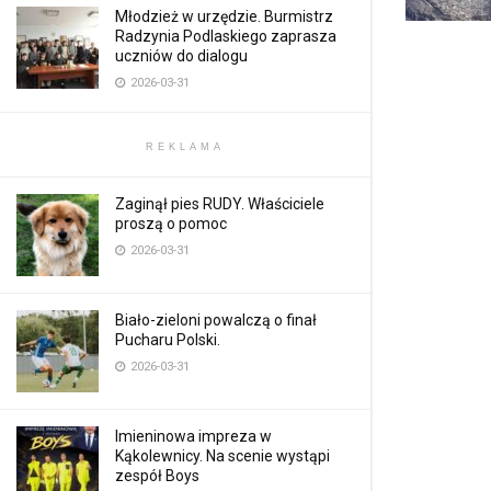
Młodzież w urzędzie. Burmistrz
Radzynia Podlaskiego zaprasza
uczniów do dialogu
2026-03-31
REKLAMA
Zaginął pies RUDY. Właściciele
proszą o pomoc
2026-03-31
Biało-zieloni powalczą o finał
Pucharu Polski.
2026-03-31
Imieninowa impreza w
Kąkolewnicy. Na scenie wystąpi
zespół Boys