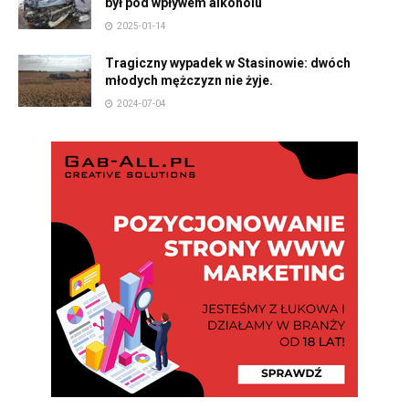
był pod wpływem alkoholu
2025-01-14
Tragiczny wypadek w Stasinowie: dwóch
młodych mężczyzn nie żyje.
2024-07-04