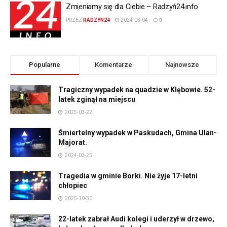
Zmieniamy się dla Ciebie – Radzyń24.info
PRZEZ
RADZYN24
2024-03-04
0
Popularne
Komentarze
Najnowsze
Tragiczny wypadek na quadzie w Klębowie. 52-
latek zginął na miejscu
2025-03-22
Śmiertelny wypadek w Paskudach, Gmina Ulan-
Majorat.
2024-03-25
Tragedia w gminie Borki. Nie żyje 17-letni
chłopiec
2025-10-30
22-latek zabrał Audi kolegi i uderzył w drzewo,