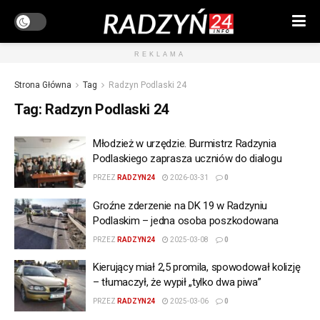
REKLAMA
Strona Główna
Tag
Radzyn Podlaski 24
Tag:
Radzyn Podlaski 24
Młodzież w urzędzie. Burmistrz Radzynia
Podlaskiego zaprasza uczniów do dialogu
PRZEZ
RADZYN24
2026-03-31
0
Groźne zderzenie na DK 19 w Radzyniu
Podlaskim – jedna osoba poszkodowana
PRZEZ
RADZYN24
2025-03-08
0
Kierujący miał 2,5 promila, spowodował kolizję
– tłumaczył, że wypił „tylko dwa piwa”
PRZEZ
RADZYN24
2025-03-06
0