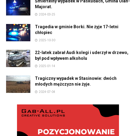
Śmiertelny wypadek w Paskudach, Gmina Ulan-
Majorat.
2024-03-25
Tragedia w gminie Borki. Nie żyje 17-letni
chłopiec
2025-10-30
22-latek zabrał Audi kolegi i uderzył w drzewo,
był pod wpływem alkoholu
2025-01-14
Tragiczny wypadek w Stasinowie: dwóch
młodych mężczyzn nie żyje.
2024-07-04