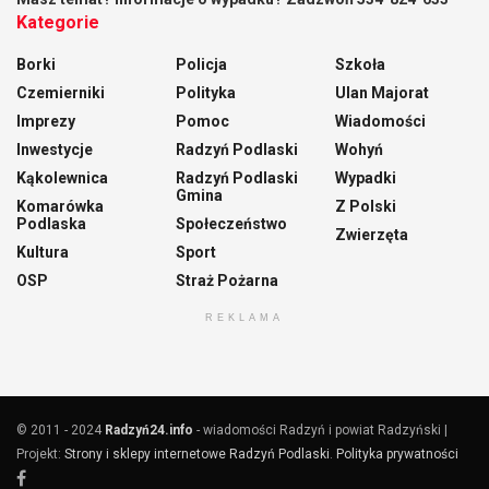
Kategorie
Borki
Policja
Szkoła
Czemierniki
Polityka
Ulan Majorat
Imprezy
Pomoc
Wiadomości
Inwestycje
Radzyń Podlaski
Wohyń
Kąkolewnica
Radzyń Podlaski
Wypadki
Gmina
Komarówka
Z Polski
Podlaska
Społeczeństwo
Zwierzęta
Kultura
Sport
OSP
Straż Pożarna
REKLAMA
© 2011 - 2024
Radzyń24.info
- wiadomości Radzyń i powiat Radzyński |
Projekt:
Strony i sklepy internetowe Radzyń Podlaski
.
Polityka prywatności