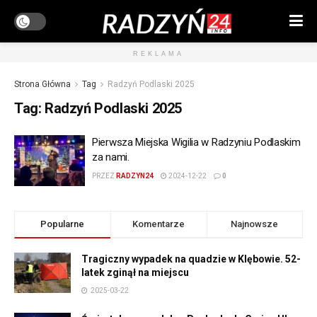
REKLAMA
Strona Główna
Tag
Radzyń Podlaski 2025
Tag:
Radzyń Podlaski 2025
Pierwsza Miejska Wigilia w Radzyniu Podlaskim
za nami.
PRZEZ
RADZYN24
2024-12-22
0
Popularne
Komentarze
Najnowsze
Tragiczny wypadek na quadzie w Klębowie. 52-
latek zginął na miejscu
2025-03-22