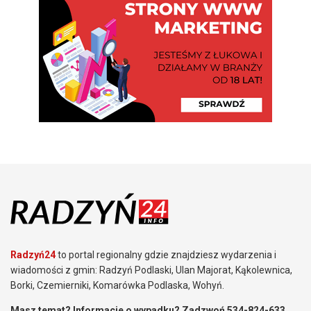
Radzyń24
to portal regionalny gdzie znajdziesz wydarzenia i
wiadomości z gmin: Radzyń Podlaski, Ulan Majorat, Kąkolewnica,
Borki, Czemierniki, Komarówka Podlaska, Wohyń.
Masz temat? Informacje o wypadku? Zadzwoń 534-824-633