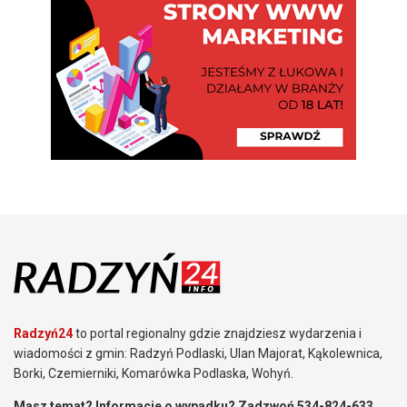
Radzyń24
to portal regionalny gdzie znajdziesz wydarzenia i
wiadomości z gmin: Radzyń Podlaski, Ulan Majorat, Kąkolewnica,
Borki, Czemierniki, Komarówka Podlaska, Wohyń.
Masz temat? Informacje o wypadku? Zadzwoń 534-824-633