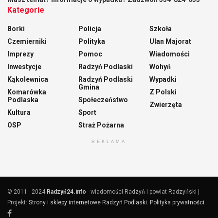
Kategorie
Borki
Policja
Szkoła
Czemierniki
Polityka
Ulan Majorat
Imprezy
Pomoc
Wiadomości
Inwestycje
Radzyń Podlaski
Wohyń
Kąkolewnica
Radzyń Podlaski
Wypadki
Gmina
Komarówka
Z Polski
Podlaska
Społeczeństwo
Zwierzęta
Kultura
Sport
OSP
Straż Pożarna
REKLAMA
© 2011 - 2024
Radzyń24.info
- wiadomości Radzyń i powiat Radzyński |
Projekt:
Strony i sklepy internetowe Radzyń Podlaski
.
Polityka prywatności