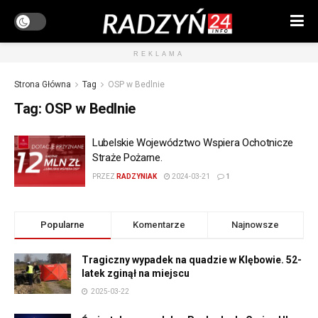
REKLAMA
Strona Główna
Tag
OSP w Bedlnie
Tag:
OSP w Bedlnie
Lubelskie Województwo Wspiera Ochotnicze
Straże Pożarne.
PRZEZ
RADZYNIAK
2024-03-21
1
Popularne
Komentarze
Najnowsze
Tragiczny wypadek na quadzie w Klębowie. 52-
latek zginął na miejscu
2025-03-22