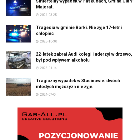
Śmiertelny wypadek w Paskudach, Gmina Ulan-
Majorat.
2024-03-25
Tragedia w gminie Borki. Nie żyje 17-letni
chłopiec
2025-10-30
22-latek zabrał Audi kolegi i uderzył w drzewo,
był pod wpływem alkoholu
2025-01-14
Tragiczny wypadek w Stasinowie: dwóch
młodych mężczyzn nie żyje.
2024-07-04