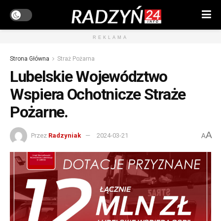
REKLAMA
Strona Główna
Straż Pożarna
Lubelskie Województwo
Wspiera Ochotnicze Straże
Pożarne.
A
Przez
Radzyniak
2024-03-21
A