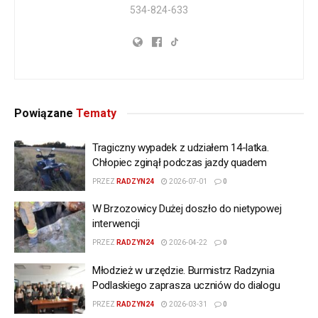
534-824-633
Powiązane
Tematy
Tragiczny wypadek z udziałem 14-latka.
Chłopiec zginął podczas jazdy quadem
PRZEZ
RADZYN24
2026-07-01
0
W Brzozowicy Dużej doszło do nietypowej
interwencji
PRZEZ
RADZYN24
2026-04-22
0
Młodzież w urzędzie. Burmistrz Radzynia
Podlaskiego zaprasza uczniów do dialogu
PRZEZ
RADZYN24
2026-03-31
0