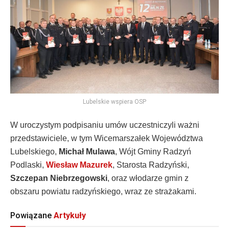
Lubelskie wspiera OSP
W uroczystym podpisaniu umów uczestniczyli ważni
przedstawiciele, w tym Wicemarszałek Województwa
Lubelskiego,
Michał Mulawa
, Wójt Gminy Radzyń
Podlaski,
Wiesław Mazurek
, Starosta Radzyński,
Szczepan Niebrzegowski
, oraz włodarze gmin z
obszaru powiatu radzyńskiego, wraz ze strażakami.
Powiązane
Artykuły