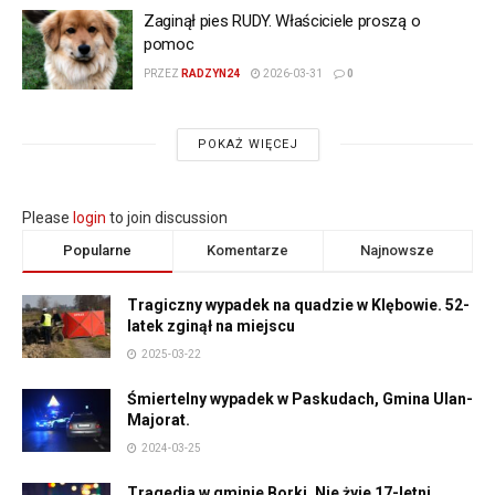
Zaginął pies RUDY. Właściciele proszą o
pomoc
PRZEZ
RADZYN24
2026-03-31
0
POKAŻ WIĘCEJ
Please
login
to join discussion
Popularne
Komentarze
Najnowsze
Tragiczny wypadek na quadzie w Klębowie. 52-
latek zginął na miejscu
2025-03-22
Śmiertelny wypadek w Paskudach, Gmina Ulan-
Majorat.
2024-03-25
Tragedia w gminie Borki. Nie żyje 17-letni