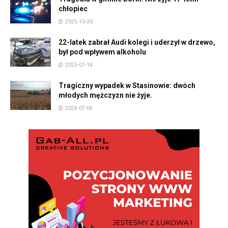
chłopiec
2025-10-30
22-latek zabrał Audi kolegi i uderzył w drzewo,
był pod wpływem alkoholu
2025-01-14
Tragiczny wypadek w Stasinowie: dwóch
młodych mężczyzn nie żyje.
2024-07-04