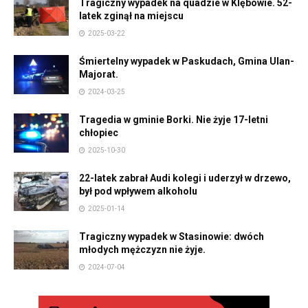
Tragiczny wypadek na quadzie w Klębowie. 52-
latek zginął na miejscu
2025-03-22
Śmiertelny wypadek w Paskudach, Gmina Ulan-
Majorat.
2024-03-25
Tragedia w gminie Borki. Nie żyje 17-letni
chłopiec
2025-10-30
22-latek zabrał Audi kolegi i uderzył w drzewo,
był pod wpływem alkoholu
2025-01-14
Tragiczny wypadek w Stasinowie: dwóch
młodych mężczyzn nie żyje.
2024-07-04