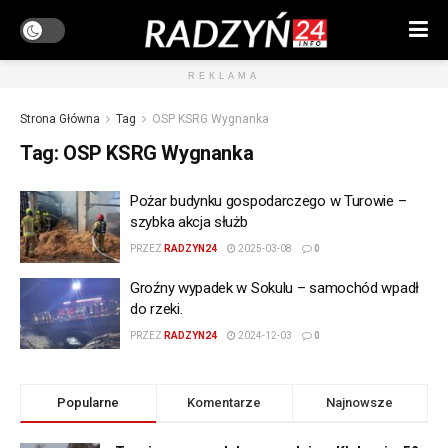
REKLAMA
Strona Główna
Tag
OSP KSRG Wygnanka
Tag:
OSP KSRG Wygnanka
Pożar budynku gospodarczego w Turowie –
szybka akcja służb
PRZEZ
RADZYN24
2025-03-08
0
Groźny wypadek w Sokulu – samochód wpadł
do rzeki.
PRZEZ
RADZYN24
2024-12-03
0
Popularne
Komentarze
Najnowsze