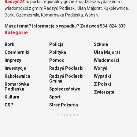
Radzyń24
to portal regionalny gdzie znajdziesz wydarzenia i
wiadomości z gmin: Radzyń Podlaski, Ulan Majorat, Kąkolewnica,
Borki, Czemierniki, Komarówka Podlaska, Wohyń.
Masz temat? Informacje o wypadku? Zadzwoń 534-824-633
Kategorie
Borki
Policja
Szkoła
Czemierniki
Polityka
Ulan Majorat
Imprezy
Pomoc
Wiadomości
Inwestycje
Radzyń Podlaski
Wohyń
Kąkolewnica
Radzyń Podlaski
Wypadki
Gmina
Komarówka
Z Polski
Podlaska
Społeczeństwo
Zwierzęta
Kultura
Sport
OSP
Straż Pożarna
REKLAMA