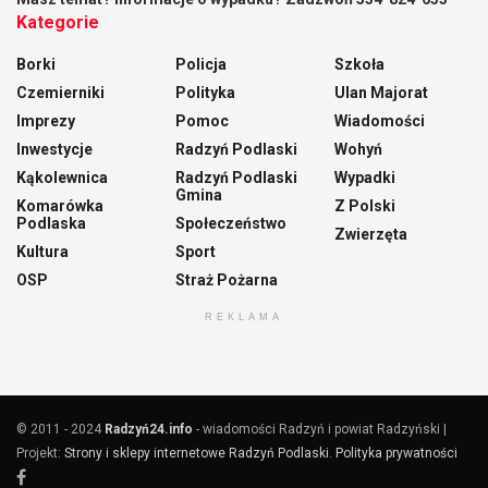
Kategorie
Borki
Policja
Szkoła
Czemierniki
Polityka
Ulan Majorat
Imprezy
Pomoc
Wiadomości
Inwestycje
Radzyń Podlaski
Wohyń
Kąkolewnica
Radzyń Podlaski
Wypadki
Gmina
Komarówka
Z Polski
Podlaska
Społeczeństwo
Zwierzęta
Kultura
Sport
OSP
Straż Pożarna
REKLAMA
© 2011 - 2024
Radzyń24.info
- wiadomości Radzyń i powiat Radzyński |
Projekt:
Strony i sklepy internetowe Radzyń Podlaski
.
Polityka prywatności