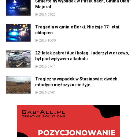
Śmiertelny wypadek w Paskudach, Gmina Ulan-
Majorat.
2024-03-25
Tragedia w gminie Borki. Nie żyje 17-letni
chłopiec
2025-10-30
22-latek zabrał Audi kolegi i uderzył w drzewo,
był pod wpływem alkoholu
2025-01-14
Tragiczny wypadek w Stasinowie: dwóch
młodych mężczyzn nie żyje.
2024-07-04