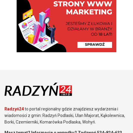
Radzyń24
to portal regionalny gdzie znajdziesz wydarzenia i
wiadomości z gmin: Radzyń Podlaski, Ulan Majorat, Kąkolewnica,
Borki, Czemierniki, Komarówka Podlaska, Wohyń.
Masz temat? Informacje o wypadku? Zadzwoń 534-824-633