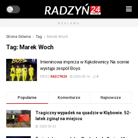
REKLAMA
Strona Główna
Tag
Marek Woch
Tag:
Marek Woch
Imieninowa impreza w Kąkolewnicy. Na scenie
wystąpi zespół Boys
PRZEZ
RADZYN24
2026-03-16
0
Popularne
Komentarze
Najnowsze
Tragiczny wypadek na quadzie w Klębowie. 52-
latek zginął na miejscu
2025-03-22