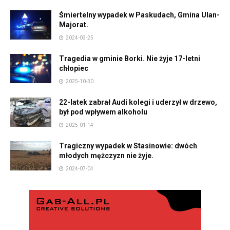
Śmiertelny wypadek w Paskudach, Gmina Ulan-
Majorat.
2024-03-25
Tragedia w gminie Borki. Nie żyje 17-letni
chłopiec
2025-10-30
22-latek zabrał Audi kolegi i uderzył w drzewo,
był pod wpływem alkoholu
2025-01-14
Tragiczny wypadek w Stasinowie: dwóch
młodych mężczyzn nie żyje.
2024-07-04