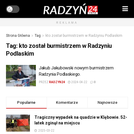
REKLAMA
Strona Główna
Tag
kto został burmistrzem w Radzyniu Podlaskim
Tag:
kto został burmistrzem w Radzyniu
Podlaskim
Jakub Jakubowski nowym burmistrzem
Radzynia Podlaskiego.
PRZEZ
RADZYN24
2024-04-22
0
Popularne
Komentarze
Najnowsze
Tragiczny wypadek na quadzie w Klębowie. 52-
latek zginął na miejscu
2025-03-22