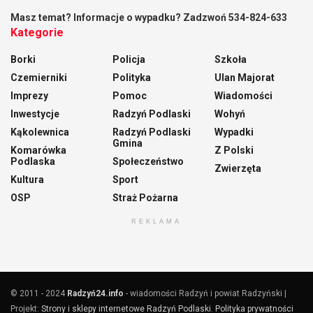
Masz temat? Informacje o wypadku? Zadzwoń 534-824-633
Kategorie
Borki
Policja
Szkoła
Czemierniki
Polityka
Ulan Majorat
Imprezy
Pomoc
Wiadomości
Inwestycje
Radzyń Podlaski
Wohyń
Kąkolewnica
Radzyń Podlaski
Wypadki
Gmina
Komarówka
Z Polski
Podlaska
Społeczeństwo
Zwierzęta
Kultura
Sport
OSP
Straż Pożarna
REKLAMA
© 2011 - 2024
Radzyń24.info
- wiadomości Radzyń i powiat Radzyński |
Projekt:
Strony i sklepy internetowe Radzyń Podlaski
.
Polityka prywatności