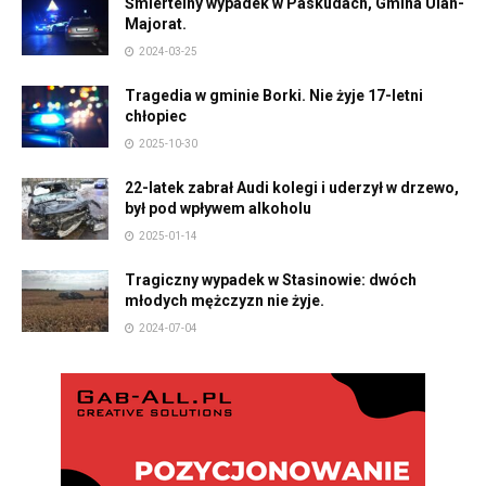
Śmiertelny wypadek w Paskudach, Gmina Ulan-
Majorat.
2024-03-25
Tragedia w gminie Borki. Nie żyje 17-letni
chłopiec
2025-10-30
22-latek zabrał Audi kolegi i uderzył w drzewo,
był pod wpływem alkoholu
2025-01-14
Tragiczny wypadek w Stasinowie: dwóch
młodych mężczyzn nie żyje.
2024-07-04