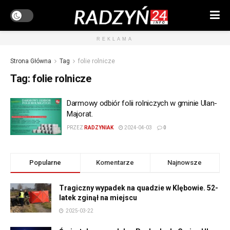
REKLAMA
Strona Główna
Tag
folie rolnicze
Tag:
folie rolnicze
Darmowy odbiór folii rolniczych w gminie Ulan-
Majorat.
PRZEZ
RADZYNIAK
2024-04-03
0
Popularne
Komentarze
Najnowsze
Tragiczny wypadek na quadzie w Klębowie. 52-
latek zginął na miejscu
2025-03-22