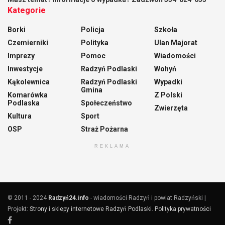
Kategorie
Borki
Policja
Szkoła
Czemierniki
Polityka
Ulan Majorat
Imprezy
Pomoc
Wiadomości
Inwestycje
Radzyń Podlaski
Wohyń
Kąkolewnica
Radzyń Podlaski
Wypadki
Gmina
Komarówka
Z Polski
Podlaska
Społeczeństwo
Zwierzęta
Kultura
Sport
OSP
Straż Pożarna
REKLAMA
© 2011 - 2024
Radzyń24.info
- wiadomości Radzyń i powiat Radzyński |
Projekt:
Strony i sklepy internetowe Radzyń Podlaski
.
Polityka prywatności