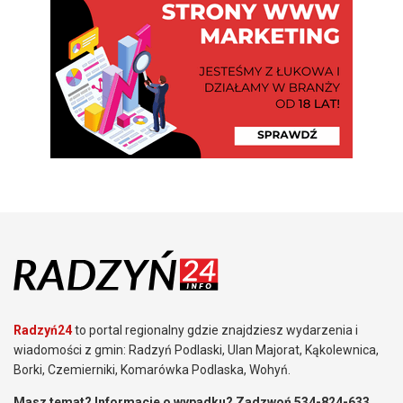
Radzyń24
to portal regionalny gdzie znajdziesz wydarzenia i
wiadomości z gmin: Radzyń Podlaski, Ulan Majorat, Kąkolewnica,
Borki, Czemierniki, Komarówka Podlaska, Wohyń.
Masz temat? Informacje o wypadku? Zadzwoń 534-824-633