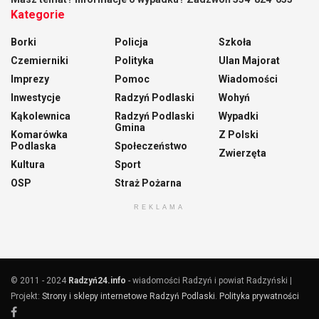
Kategorie
Borki
Policja
Szkoła
Czemierniki
Polityka
Ulan Majorat
Imprezy
Pomoc
Wiadomości
Inwestycje
Radzyń Podlaski
Wohyń
Kąkolewnica
Radzyń Podlaski
Wypadki
Gmina
Komarówka
Z Polski
Podlaska
Społeczeństwo
Zwierzęta
Kultura
Sport
OSP
Straż Pożarna
REKLAMA
© 2011 - 2024
Radzyń24.info
- wiadomości Radzyń i powiat Radzyński |
Projekt:
Strony i sklepy internetowe Radzyń Podlaski
.
Polityka prywatności