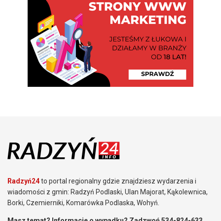
Radzyń24
to portal regionalny gdzie znajdziesz wydarzenia i
wiadomości z gmin: Radzyń Podlaski, Ulan Majorat, Kąkolewnica,
Borki, Czemierniki, Komarówka Podlaska, Wohyń.
Masz temat? Informacje o wypadku? Zadzwoń 534-824-633