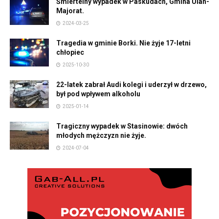
Śmiertelny wypadek w Paskudach, Gmina Ulan-
Majorat.
2024-03-25
Tragedia w gminie Borki. Nie żyje 17-letni
chłopiec
2025-10-30
22-latek zabrał Audi kolegi i uderzył w drzewo,
był pod wpływem alkoholu
2025-01-14
Tragiczny wypadek w Stasinowie: dwóch
młodych mężczyzn nie żyje.
2024-07-04