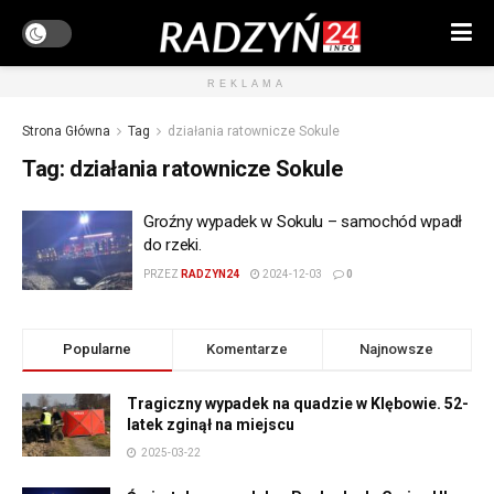
REKLAMA
Strona Główna
Tag
działania ratownicze Sokule
Tag:
działania ratownicze Sokule
Groźny wypadek w Sokulu – samochód wpadł
do rzeki.
PRZEZ
RADZYN24
2024-12-03
0
Popularne
Komentarze
Najnowsze
Tragiczny wypadek na quadzie w Klębowie. 52-
latek zginął na miejscu
2025-03-22