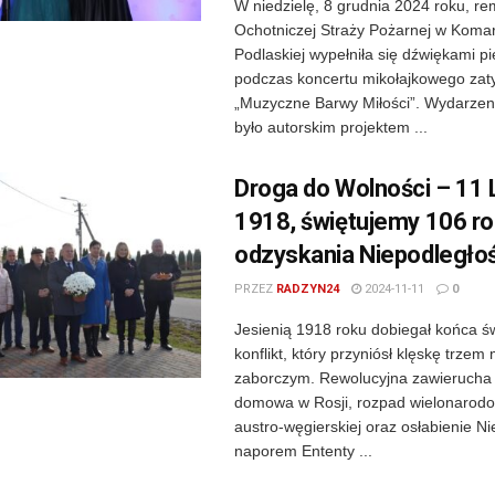
W niedzielę, 8 grudnia 2024 roku, re
Ochotniczej Straży Pożarnej w Kom
Podlaskiej wypełniła się dźwiękami p
podczas koncertu mikołajkowego zat
„Muzyczne Barwy Miłości”. Wydarze
było autorskim projektem ...
Droga do Wolności – 11 
1918, świętujemy 106 ro
odzyskania Niepodległoś
PRZEZ
RADZYN24
2024-11-11
0
Jesienią 1918 roku dobiegał końca ś
konflikt, który przyniósł klęskę trze
zaborczym. Rewolucyjna zawierucha 
domowa w Rosji, rozpad wielonarodo
austro-węgierskiej oraz osłabienie N
naporem Ententy ...