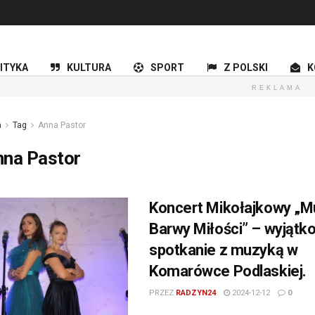
ITYKA
KULTURA
SPORT
Z POLSKI
K
REKLAMA
a
Tag
Anna Pastor
nna Pastor
Koncert Mikołajkowy „
Barwy Miłości” – wyjątk
spotkanie z muzyką w
Komarówce Podlaskiej.
PRZEZ
RADZYN24
2024-12-12
0