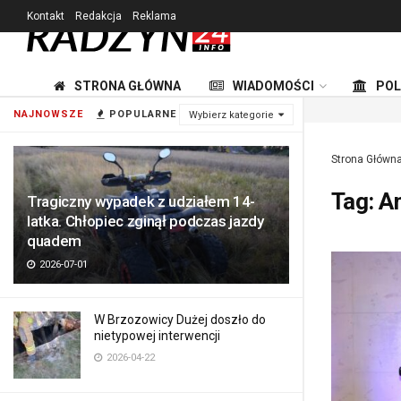
Kontakt
Redakcja
Reklama
STRONA GŁÓWNA
WIADOMOŚCI
POL
NAJNOWSZE
POPULARNE
Wybierz kategorie
Strona Główn
Tag:
A
Tragiczny wypadek z udziałem 14-
latka. Chłopiec zginął podczas jazdy
quadem
2026-07-01
W Brzozowicy Dużej doszło do
nietypowej interwencji
2026-04-22