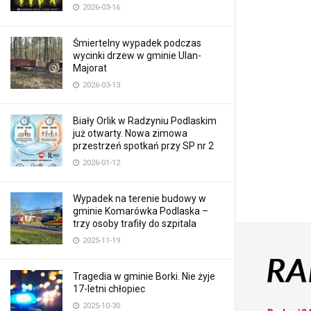
2026-03-16
Śmiertelny wypadek podczas
wycinki drzew w gminie Ulan-
Majorat
2026-03-13
Biały Orlik w Radzyniu Podlaskim
już otwarty. Nowa zimowa
przestrzeń spotkań przy SP nr 2
2026-01-12
Wypadek na terenie budowy w
gminie Komarówka Podlaska –
trzy osoby trafiły do szpitala
2025-11-19
Tragedia w gminie Borki. Nie żyje
17-letni chłopiec
2025-10-30