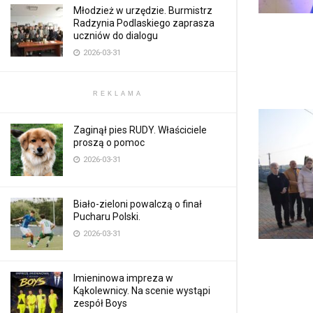
Młodzież w urzędzie. Burmistrz
Radzynia Podlaskiego zaprasza
uczniów do dialogu
2026-03-31
REKLAMA
Zaginął pies RUDY. Właściciele
proszą o pomoc
2026-03-31
Biało-zieloni powalczą o finał
Pucharu Polski.
2026-03-31
Imieninowa impreza w
Kąkolewnicy. Na scenie wystąpi
zespół Boys