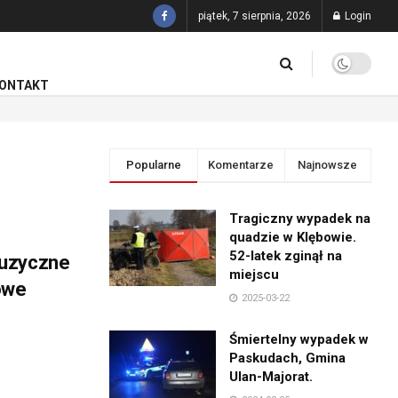
piątek, 7 sierpnia, 2026
Login
ONTAKT
Popularne
Komentarze
Najnowsze
Tragiczny wypadek na
quadzie w Klębowie.
52-latek zginął na
Muzyczne
miejscu
owe
2025-03-22
Śmiertelny wypadek w
Paskudach, Gmina
Ulan-Majorat.