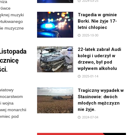
2024-03-25
miza
arówce
Tragedia w gminie
ięknej muzyki
Borki. Nie żyje 17-
ytułowanego
letni chłopiec
nie muzyczne
2025-10-30
22-latek zabrał Audi
Listopada
kolegi i uderzył w
cznicę
drzewo, był pod
ci.
wpływem alkoholu
2025-01-14
wiatowy
Tragiczny wypadek w
m mocarstwom
Stasinowie: dwóch
młodych mężczyzn
i wojna
nie żyje.
wej monarchii
iemiec pod
2024-07-04