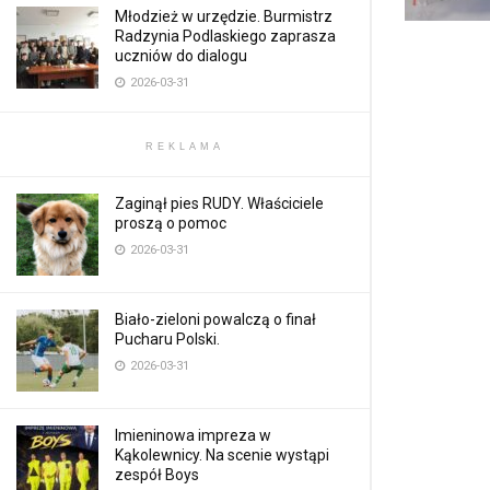
Młodzież w urzędzie. Burmistrz
Radzynia Podlaskiego zaprasza
uczniów do dialogu
2026-03-31
REKLAMA
Zaginął pies RUDY. Właściciele
proszą o pomoc
2026-03-31
Biało-zieloni powalczą o finał
Pucharu Polski.
2026-03-31
Imieninowa impreza w
Kąkolewnicy. Na scenie wystąpi
zespół Boys