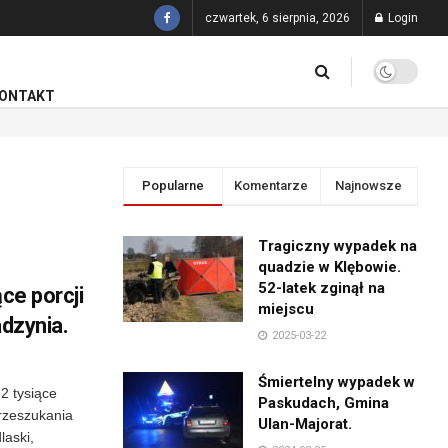
czwartek, 6 sierpnia, 2026
Login
ONTAKT
Popularne
Komentarze
Najnowsze
Tragiczny wypadek na
quadzie w Klębowie.
52-latek zginął na
ące porcji
miejscu
adzynia.
2025-03-22
Śmiertelny wypadek w
2 tysiące
Paskudach, Gmina
przeszukania
Ulan-Majorat.
laski,