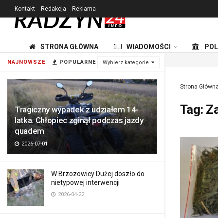
Kontakt
Redakcja
Reklama
STRONA GŁÓWNA
WIADOMOŚCI
POL
NAJNOWSZE
POPULARNE
Wybierz kategorie
Strona Główn
Tag:
Za
Tragiczny wypadek z udziałem 14-
latka. Chłopiec zginął podczas jazdy
quadem
2026-07-01
W Brzozowicy Dużej doszło do
nietypowej interwencji
2026-04-22