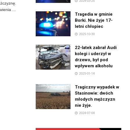
2024-03-25
ężczyznę.
ienia ...
Tragedia w gminie
Borki. Nie żyje 17-
letni chłopiec
2025-10-30
22-latek zabrał Audi
kolegi i uderzył w
drzewo, był pod
wpływem alkoholu
2025-01-14
Tragiczny wypadek w
Stasinowie: dwóch
młodych mężczyzn
nie żyje.
2024-07-04