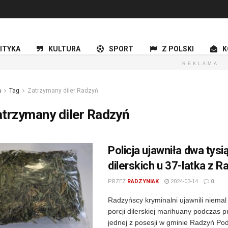
ITYKA
KULTURA
SPORT
Z POLSKI
K
REKLAMA
a
Tag
Zatrzymany diler Radzyń
trzymany diler Radzyń
Policja ujawniła dwa tysi
dilerskich u 37-latka z R
PRZEZ
RADZYNIAK
2024-03-14
0
Radzyńscy kryminalni ujawnili niemal 
porcji dilerskiej marihuany podczas 
jednej z posesji w gminie Radzyń Pod