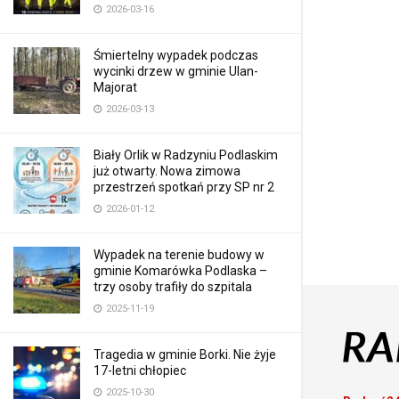
2026-03-16
Śmiertelny wypadek podczas
wycinki drzew w gminie Ulan-
Majorat
2026-03-13
Biały Orlik w Radzyniu Podlaskim
już otwarty. Nowa zimowa
przestrzeń spotkań przy SP nr 2
2026-01-12
Wypadek na terenie budowy w
gminie Komarówka Podlaska –
trzy osoby trafiły do szpitala
2025-11-19
Tragedia w gminie Borki. Nie żyje
17-letni chłopiec
2025-10-30