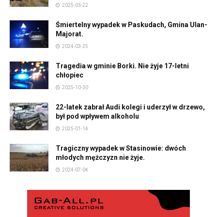
2025-03-22
Śmiertelny wypadek w Paskudach, Gmina Ulan-
Majorat.
2024-03-25
Tragedia w gminie Borki. Nie żyje 17-letni
chłopiec
2025-10-30
22-latek zabrał Audi kolegi i uderzył w drzewo,
był pod wpływem alkoholu
2025-01-14
Tragiczny wypadek w Stasinowie: dwóch
młodych mężczyzn nie żyje.
2024-07-04