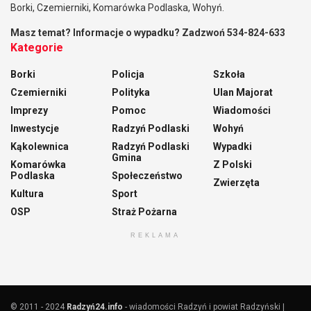
Borki, Czemierniki, Komarówka Podlaska, Wohyń.
Masz temat? Informacje o wypadku? Zadzwoń 534-824-633
Kategorie
Borki
Policja
Szkoła
Czemierniki
Polityka
Ulan Majorat
Imprezy
Pomoc
Wiadomości
Inwestycje
Radzyń Podlaski
Wohyń
Kąkolewnica
Radzyń Podlaski
Wypadki
Gmina
Komarówka
Z Polski
Podlaska
Społeczeństwo
Zwierzęta
Kultura
Sport
OSP
Straż Pożarna
REKLAMA
© 2011 - 2024
Radzyń24.info
- wiadomości Radzyń i powiat Radzyński |