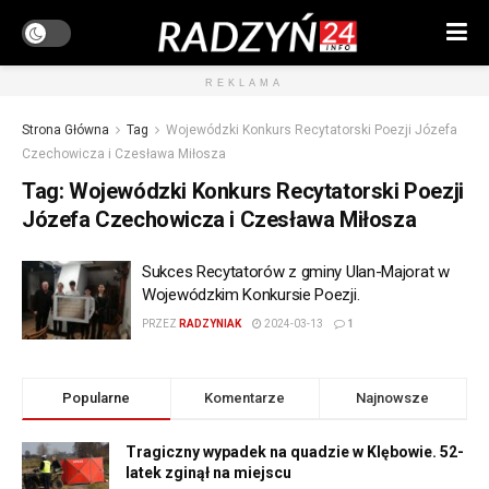
REKLAMA
Strona Główna
Tag
Wojewódzki Konkurs Recytatorski Poezji Józefa
Czechowicza i Czesława Miłosza
Tag:
Wojewódzki Konkurs Recytatorski Poezji
Józefa Czechowicza i Czesława Miłosza
Sukces Recytatorów z gminy Ulan-Majorat w
Wojewódzkim Konkursie Poezji.
PRZEZ
RADZYNIAK
2024-03-13
1
Popularne
Komentarze
Najnowsze
Tragiczny wypadek na quadzie w Klębowie. 52-
latek zginął na miejscu