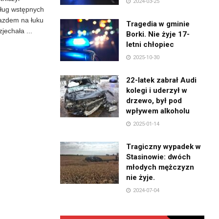
2024-03-25
ług wstępnych
ojazdem na łuku
Tragedia w gminie
jechała ...
Borki. Nie żyje 17-
letni chłopiec
2025-10-30
22-latek zabrał Audi
kolegi i uderzył w
drzewo, był pod
wpływem alkoholu
2025-01-14
Tragiczny wypadek w
Stasinowie: dwóch
młodych mężczyzn
nie żyje.
2024-07-04