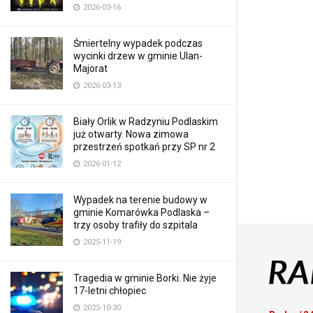
2026-03-16
Śmiertelny wypadek podczas
wycinki drzew w gminie Ulan-
Majorat
2026-03-13
Biały Orlik w Radzyniu Podlaskim
już otwarty. Nowa zimowa
przestrzeń spotkań przy SP nr 2
2026-01-12
Wypadek na terenie budowy w
gminie Komarówka Podlaska –
trzy osoby trafiły do szpitala
2025-11-19
Tragedia w gminie Borki. Nie żyje
17-letni chłopiec
2025-10-30