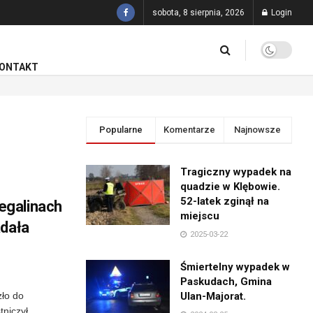
sobota, 8 sierpnia, 2026
Login
ONTAKT
Popularne
Komentarze
Najnowsze
Tragiczny wypadek na
quadzie w Klębowie.
52-latek zginął na
egalinach
miejscu
adała
2025-03-22
Śmiertelny wypadek w
Paskudach, Gmina
zło do
Ulan-Majorat.
niczył