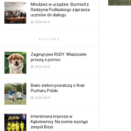
Młodzież w urzędzie. Burmistrz
Radzynia Podlaskiego zaprasza
uczniów do dialogu
2026-03-31
REKLAMA
Zaginął pies RUDY. Właściciele
proszą o pomoc
2026-03-31
Biało-zieloni powalczą o finał
Pucharu Polski.
2026-03-31
Imieninowa impreza w
Kąkolewnicy. Na scenie wystąpi
zespół Boys