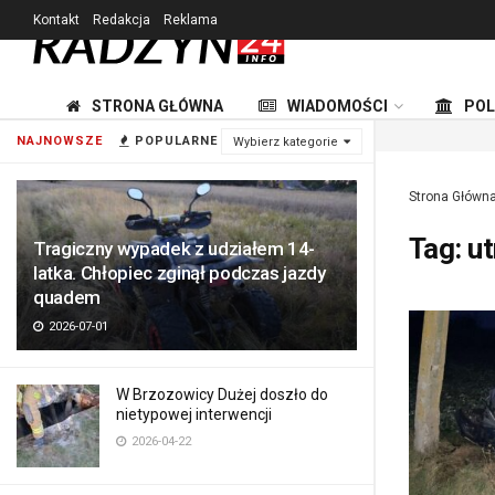
Kontakt
Redakcja
Reklama
STRONA GŁÓWNA
WIADOMOŚCI
POL
NAJNOWSZE
POPULARNE
Wybierz kategorie
Strona Główn
Tag:
u
Tragiczny wypadek z udziałem 14-
latka. Chłopiec zginął podczas jazdy
quadem
2026-07-01
W Brzozowicy Dużej doszło do
nietypowej interwencji
2026-04-22