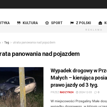
ITYKA
KULTURA
SPORT
Z POLSKI
K
REKLAMA
a
Tag
utrata panowania nad pojazdem
trata panowania nad pojazdem
Wypadek drogowy w Prz
Małych – kierująca posi
prawo jazdy od 3 tyg.
PRZEZ
RADZYN24
2024-12-03
0
W miejscowości Przegaliny Małe dos
wypadku drogowego, w którym uczest