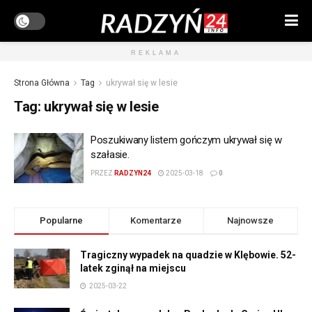
REKLAMA
Strona Główna
Tag
ukrywał się w lesie
Tag:
ukrywał się w lesie
Poszukiwany listem gończym ukrywał się w
szałasie.
PRZEZ
RADZYN24
2025-03-18
0
Popularne
Komentarze
Najnowsze
Tragiczny wypadek na quadzie w Klębowie. 52-
latek zginął na miejscu
2025-03-22