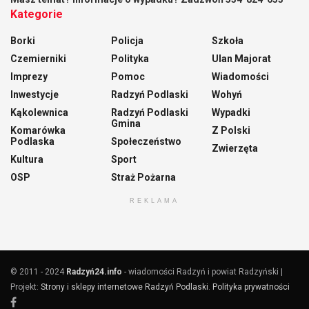
Kategorie
Borki
Policja
Szkoła
Czemierniki
Polityka
Ulan Majorat
Imprezy
Pomoc
Wiadomości
Inwestycje
Radzyń Podlaski
Wohyń
Kąkolewnica
Radzyń Podlaski
Wypadki
Gmina
Komarówka
Z Polski
Podlaska
Społeczeństwo
Zwierzęta
Kultura
Sport
OSP
Straż Pożarna
REKLAMA
© 2011 - 2024
Radzyń24.info
- wiadomości Radzyń i powiat Radzyński |
Projekt:
Strony i sklepy internetowe Radzyń Podlaski
.
Polityka prywatności