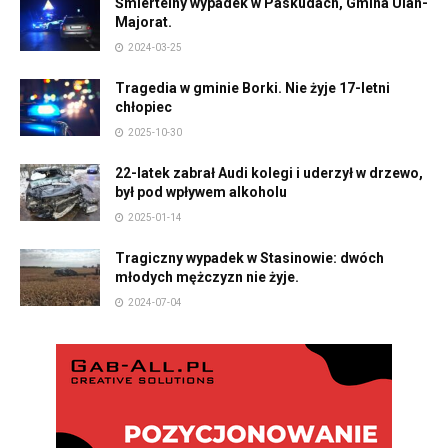
Śmiertelny wypadek w Paskudach, Gmina Ulan-
Majorat.
2024-03-25
Tragedia w gminie Borki. Nie żyje 17-letni
chłopiec
2025-10-30
22-latek zabrał Audi kolegi i uderzył w drzewo,
był pod wpływem alkoholu
2025-01-14
Tragiczny wypadek w Stasinowie: dwóch
młodych mężczyzn nie żyje.
2024-07-04