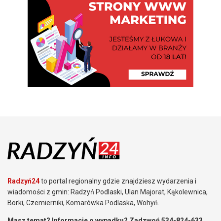
Radzyń24
to portal regionalny gdzie znajdziesz wydarzenia i
wiadomości z gmin: Radzyń Podlaski, Ulan Majorat, Kąkolewnica,
Borki, Czemierniki, Komarówka Podlaska, Wohyń.
Masz temat? Informacje o wypadku? Zadzwoń 534-824-633