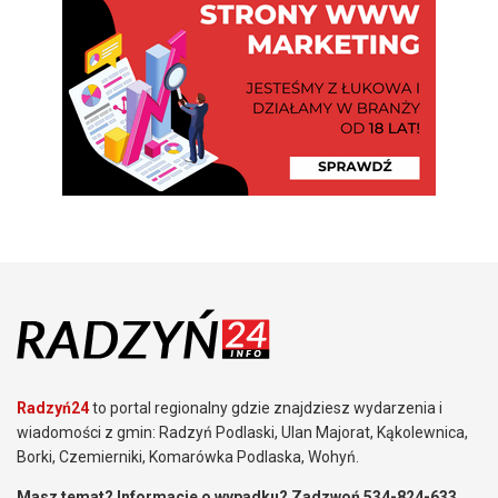
Radzyń24
to portal regionalny gdzie znajdziesz wydarzenia i
wiadomości z gmin: Radzyń Podlaski, Ulan Majorat, Kąkolewnica,
Borki, Czemierniki, Komarówka Podlaska, Wohyń.
Masz temat? Informacje o wypadku? Zadzwoń 534-824-633