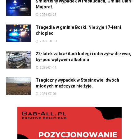
Śmiertelny wypadek w Paskudach, Gmina Ulan-
Majorat.
2024-03-25
Tragedia w gminie Borki. Nie żyje 17-letni
chłopiec
2025-10-30
22-latek zabrał Audi kolegi i uderzył w drzewo,
był pod wpływem alkoholu
2025-01-14
Tragiczny wypadek w Stasinowie: dwóch
młodych mężczyzn nie żyje.
2024-07-04