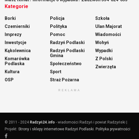
Kategorie
Borki
Policja
Szkoła
Czemierniki
Polityka
Ulan Majorat
Imprezy
Pomoc
Wiadomości
Inwestycje
Radzyń Podlaski
Wohyń
Kąkolewnica
Radzyń Podlaski
Wypadki
Gmina
Komarówka
Z Polski
Podlaska
Społeczeństwo
Zwierzęta
Kultura
Sport
OSP
Straż Pożarna
REKLAMA
© 2011 - 2024
Radzyń24.info
- wiadomości Radzyń i powiat Radzyński |
Projekt:
Strony i sklepy internetowe Radzyń Podlaski
.
Polityka prywatności