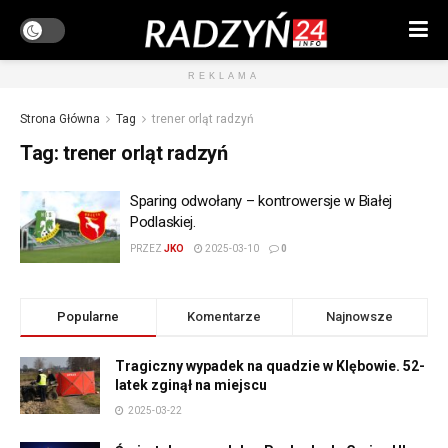
REKLAMA
Strona Główna
Tag
trener orląt radzyń
Tag:
trener orląt radzyń
Sparing odwołany – kontrowersje w Białej
Podlaskiej.
PRZEZ
JKO
2025-03-10
0
Popularne
Komentarze
Najnowsze
Tragiczny wypadek na quadzie w Klębowie. 52-
latek zginął na miejscu
2025-03-22