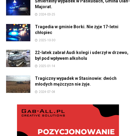
Śmiertelny wypadek w Paskudach, Gmina Ulan-
Majorat.
2024-03-25
Tragedia w gminie Borki. Nie żyje 17-letni
chłopiec
2025-10-30
22-latek zabrał Audi kolegi i uderzył w drzewo,
był pod wpływem alkoholu
2025-01-14
Tragiczny wypadek w Stasinowie: dwóch
młodych mężczyzn nie żyje.
2024-07-04