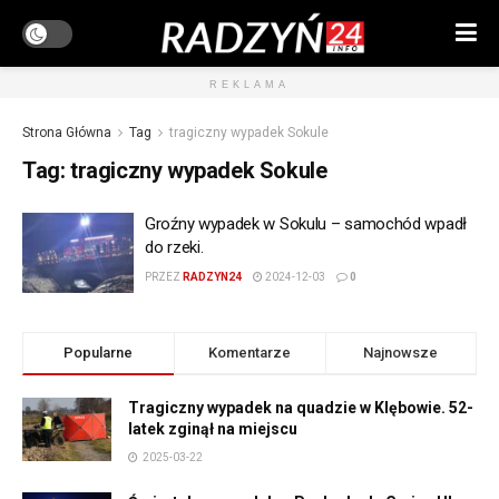
REKLAMA
Strona Główna
Tag
tragiczny wypadek Sokule
Tag:
tragiczny wypadek Sokule
Groźny wypadek w Sokulu – samochód wpadł
do rzeki.
PRZEZ
RADZYN24
2024-12-03
0
Popularne
Komentarze
Najnowsze
Tragiczny wypadek na quadzie w Klębowie. 52-
latek zginął na miejscu
2025-03-22