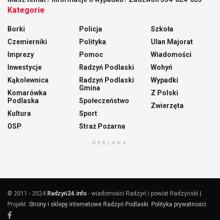
Kategorie
Borki
Policja
Szkoła
Czemierniki
Polityka
Ulan Majorat
Imprezy
Pomoc
Wiadomości
Inwestycje
Radzyń Podlaski
Wohyń
Kąkolewnica
Radzyń Podlaski
Wypadki
Gmina
Komarówka
Z Polski
Podlaska
Społeczeństwo
Zwierzęta
Kultura
Sport
OSP
Straż Pożarna
REKLAMA
© 2011 - 2024
Radzyń24.info
- wiadomości Radzyń i powiat Radzyński |
Projekt:
Strony i sklepy internetowe Radzyń Podlaski
.
Polityka prywatności