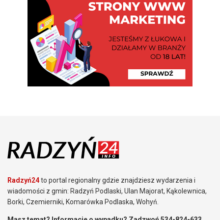
Radzyń24
to portal regionalny gdzie znajdziesz wydarzenia i
wiadomości z gmin: Radzyń Podlaski, Ulan Majorat, Kąkolewnica,
Borki, Czemierniki, Komarówka Podlaska, Wohyń.
Masz temat? Informacje o wypadku? Zadzwoń 534-824-633