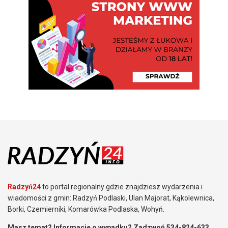
Radzyń24
to portal regionalny gdzie znajdziesz wydarzenia i
wiadomości z gmin: Radzyń Podlaski, Ulan Majorat, Kąkolewnica,
Borki, Czemierniki, Komarówka Podlaska, Wohyń.
Masz temat? Informacje o wypadku? Zadzwoń 534-824-633