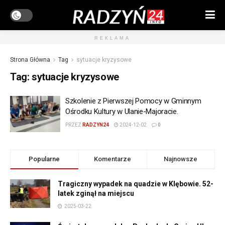
REKLAMA
Strona Główna
Tag
sytuacje kryzysowe
Tag:
sytuacje kryzysowe
Szkolenie z Pierwszej Pomocy w Gminnym
Ośrodku Kultury w Ulanie-Majoracie.
PRZEZ
RADZYN24
2024-12-02
0
Popularne
Komentarze
Najnowsze
Tragiczny wypadek na quadzie w Klębowie. 52-
latek zginął na miejscu
2025-03-22