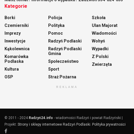
Kategorie
Borki
Policja
Szkoła
Czemierniki
Polityka
Ulan Majorat
Imprezy
Pomoc
Wiadomości
Inwestycje
Radzyń Podlaski
Wohyń
Kąkolewnica
Radzyń Podlaski
Wypadki
Gmina
Komarówka
Z Polski
Podlaska
Społeczeństwo
Zwierzęta
Kultura
Sport
OSP
Straż Pożarna
REKLAMA
© 2011 - 2024
Radzyń24.info
- wiadomości Radzyń i powiat Radzyński |
Projekt:
Strony i sklepy internetowe Radzyń Podlaski
.
Polityka prywatności