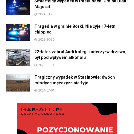
Śmiertelny wypadek w Paskudach, Gmina Ulan-
Majorat.
2024-03-25
Tragedia w gminie Borki. Nie żyje 17-letni
chłopiec
2025-10-30
22-latek zabrał Audi kolegi i uderzył w drzewo,
był pod wpływem alkoholu
2025-01-14
Tragiczny wypadek w Stasinowie: dwóch
młodych mężczyzn nie żyje.
2024-07-04