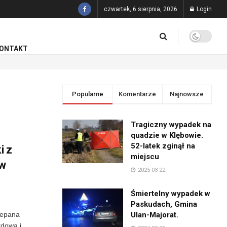
czwartek, 6 sierpnia, 2026
Login
ONTAKT
Popularne
Komentarze
Najnowsze
Tragiczny wypadek na
quadzie w Klębowie.
52-latek zginął na
i z
miejscu
 w
2025-03-22
Śmiertelny wypadek w
Paskudach, Gmina
zepana
Ulan-Majorat.
rdową i