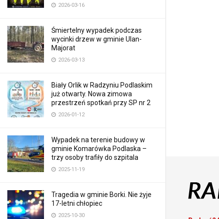
2026-03-16
Śmiertelny wypadek podczas
wycinki drzew w gminie Ulan-
Majorat
2026-03-13
Biały Orlik w Radzyniu Podlaskim
już otwarty. Nowa zimowa
przestrzeń spotkań przy SP nr 2
2026-01-12
Wypadek na terenie budowy w
gminie Komarówka Podlaska –
trzy osoby trafiły do szpitala
2025-11-19
Tragedia w gminie Borki. Nie żyje
17-letni chłopiec
2025-10-30