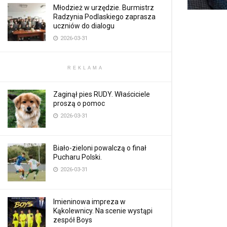
Młodzież w urzędzie. Burmistrz
Radzynia Podlaskiego zaprasza
uczniów do dialogu
2026-03-31
REKLAMA
Zaginął pies RUDY. Właściciele
proszą o pomoc
2026-03-31
Biało-zieloni powalczą o finał
Pucharu Polski.
2026-03-31
Imieninowa impreza w
Kąkolewnicy. Na scenie wystąpi
zespół Boys