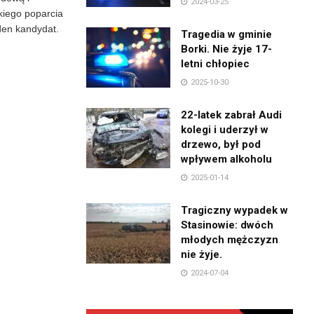
2024-03-25
kiego poparcia
den kandydat.
Tragedia w gminie
Borki. Nie żyje 17-
letni chłopiec
2025-10-30
22-latek zabrał Audi
kolegi i uderzył w
drzewo, był pod
wpływem alkoholu
2025-01-14
Tragiczny wypadek w
Stasinowie: dwóch
młodych mężczyzn
nie żyje.
2024-07-04