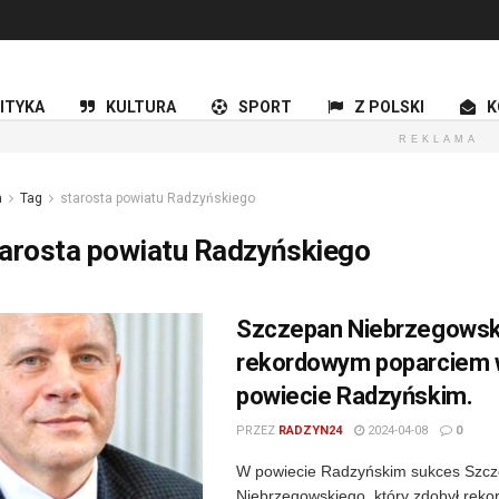
ITYKA
KULTURA
SPORT
Z POLSKI
K
REKLAMA
a
Tag
starosta powiatu Radzyńskiego
tarosta powiatu Radzyńskiego
Szczepan Niebrzegowsk
rekordowym poparciem
powiecie Radzyńskim.
PRZEZ
RADZYN24
2024-04-08
0
W powiecie Radzyńskim sukces Szc
Niebrzegowskiego, który zdobył reko