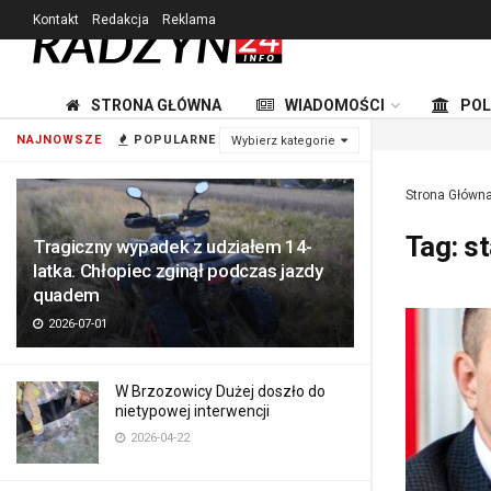
Kontakt
Redakcja
Reklama
STRONA GŁÓWNA
WIADOMOŚCI
POL
NAJNOWSZE
POPULARNE
Wybierz kategorie
Strona Główn
Tag:
s
Tragiczny wypadek z udziałem 14-
latka. Chłopiec zginął podczas jazdy
quadem
2026-07-01
W Brzozowicy Dużej doszło do
nietypowej interwencji
2026-04-22