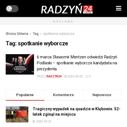
REKLAMA
Strona Główna
Tag
spotkanie wyborcze
Tag:
spotkanie wyborcze
6 marca Sławomir Mentzen odwiedzi Radzyń
Podlaski – spotkanie wyborcze kandydata na
prezydenta.
PRZEZ
RADZYN24
2025-03-02
1
Popularne
Komentarze
Najnowsze
Tragiczny wypadek na quadzie w Klębowie. 52-
latek zginął na miejscu
2025-03-22