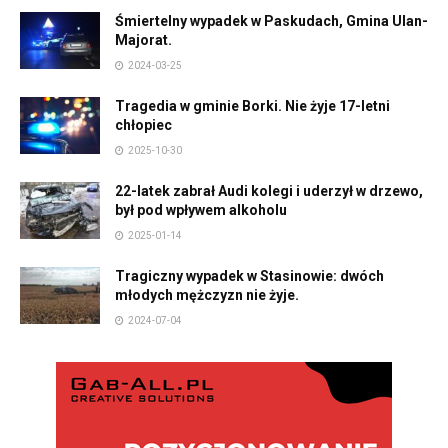
Śmiertelny wypadek w Paskudach, Gmina Ulan-
Majorat.
2024-03-25
Tragedia w gminie Borki. Nie żyje 17-letni
chłopiec
2025-10-30
22-latek zabrał Audi kolegi i uderzył w drzewo,
był pod wpływem alkoholu
2025-01-14
Tragiczny wypadek w Stasinowie: dwóch
młodych mężczyzn nie żyje.
2024-07-04