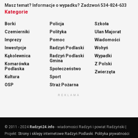
Masz temat? Informacje o wypadku? Zadzwoń 534-824-633
Kategorie
Borki
Policja
Szkoła
Czemierniki
Polityka
Ulan Majorat
Imprezy
Pomoc
Wiadomości
Inwestycje
Radzyń Podlaski
Wohyń
Kąkolewnica
Radzyń Podlaski
Wypadki
Gmina
Komarówka
Z Polski
Podlaska
Społeczeństwo
Zwierzęta
Kultura
Sport
OSP
Straż Pożarna
REKLAMA
© 2011 - 2024
Radzyń24.info
- wiadomości Radzyń i powiat Radzyński |
Projekt:
Strony i sklepy internetowe Radzyń Podlaski
.
Polityka prywatności