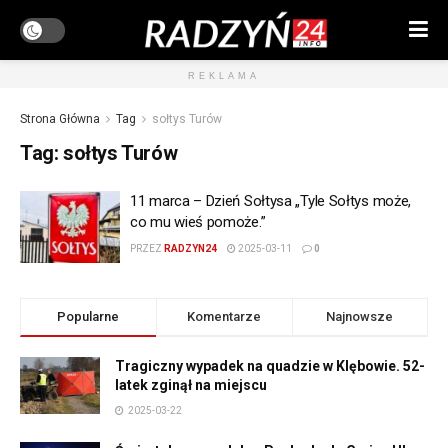
REKLAMA
Strona Główna
Tag
sołtys Turów
Tag:
sołtys Turów
11 marca – Dzień Sołtysa „Tyle Sołtys może,
co mu wieś pomoże.”
PRZEZ
RADZYN24
2025-03-11
0
Popularne
Komentarze
Najnowsze
Tragiczny wypadek na quadzie w Klębowie. 52-
latek zginął na miejscu
2025-03-22