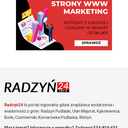
Radzyń24
to portal regionalny gdzie znajdziesz wydarzenia i
wiadomości z gmin: Radzyń Podlaski, Ulan Majorat, Kąkolewnica,
Borki, Czemierniki, Komarówka Podlaska, Wohyń.
Masz temat? Informacje o wypadku? Zadzwoń 534-824-633