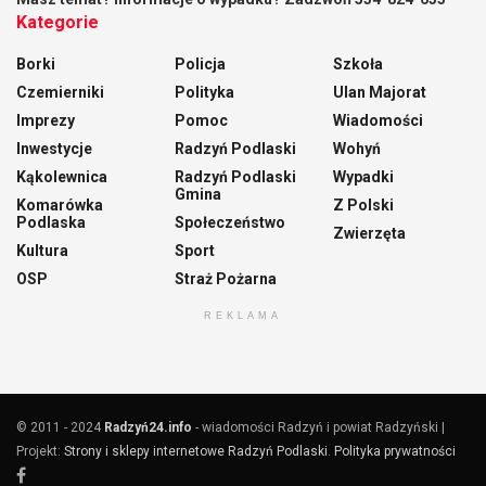
Kategorie
Borki
Policja
Szkoła
Czemierniki
Polityka
Ulan Majorat
Imprezy
Pomoc
Wiadomości
Inwestycje
Radzyń Podlaski
Wohyń
Kąkolewnica
Radzyń Podlaski
Wypadki
Gmina
Komarówka
Z Polski
Podlaska
Społeczeństwo
Zwierzęta
Kultura
Sport
OSP
Straż Pożarna
REKLAMA
© 2011 - 2024
Radzyń24.info
- wiadomości Radzyń i powiat Radzyński |
Projekt:
Strony i sklepy internetowe Radzyń Podlaski
.
Polityka prywatności