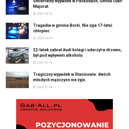
Śmiertelny wypadek w Paskudach, Gmina Ulan-
Majorat.
2024-03-25
Tragedia w gminie Borki. Nie żyje 17-letni
chłopiec
2025-10-30
22-latek zabrał Audi kolegi i uderzył w drzewo,
był pod wpływem alkoholu
2025-01-14
Tragiczny wypadek w Stasinowie: dwóch
młodych mężczyzn nie żyje.
2024-07-04