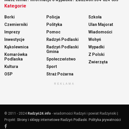
Kategorie
Borki
Policja
Szkoła
Czemierniki
Polityka
Ulan Majorat
Imprezy
Pomoc
Wiadomości
Inwestycje
Radzyń Podlaski
Wohyń
Kąkolewnica
Radzyń Podlaski
Wypadki
Gmina
Komarówka
Z Polski
Podlaska
Społeczeństwo
Zwierzęta
Kultura
Sport
OSP
Straż Pożarna
REKLAMA
© 2011 - 2024
Radzyń24.info
- wiadomości Radzyń i powiat Radzyński |
Projekt:
Strony i sklepy internetowe Radzyń Podlaski
.
Polityka prywatności