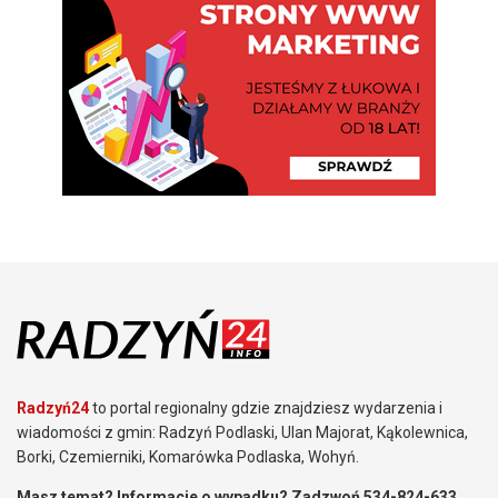
Radzyń24
to portal regionalny gdzie znajdziesz wydarzenia i
wiadomości z gmin: Radzyń Podlaski, Ulan Majorat, Kąkolewnica,
Borki, Czemierniki, Komarówka Podlaska, Wohyń.
Masz temat? Informacje o wypadku? Zadzwoń 534-824-633