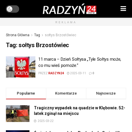
REKLAMA
Strona Główna
Tag
sołtys Brzostówiec
Tag:
sołtys Brzostówiec
11 marca – Dzień Sołtysa „Tyle Sołtys może,
co mu wieś pomoże.”
PRZEZ
RADZYN24
2025-03-11
0
Popularne
Komentarze
Najnowsze
Tragiczny wypadek na quadzie w Klębowie. 52-
latek zginął na miejscu
2025-03-22