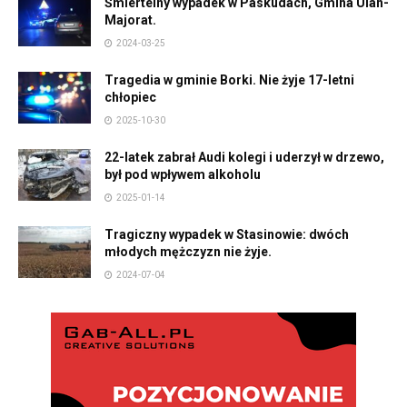
Śmiertelny wypadek w Paskudach, Gmina Ulan-
Majorat.
2024-03-25
Tragedia w gminie Borki. Nie żyje 17-letni
chłopiec
2025-10-30
22-latek zabrał Audi kolegi i uderzył w drzewo,
był pod wpływem alkoholu
2025-01-14
Tragiczny wypadek w Stasinowie: dwóch
młodych mężczyzn nie żyje.
2024-07-04