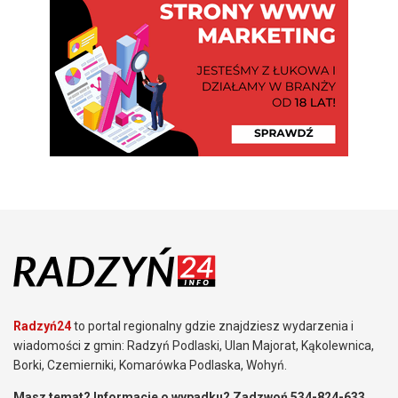
Radzyń24
to portal regionalny gdzie znajdziesz wydarzenia i
wiadomości z gmin: Radzyń Podlaski, Ulan Majorat, Kąkolewnica,
Borki, Czemierniki, Komarówka Podlaska, Wohyń.
Masz temat? Informacje o wypadku? Zadzwoń 534-824-633