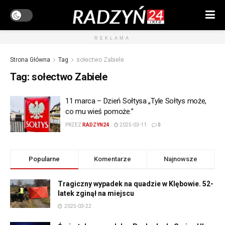
REKLAMA
Strona Główna
Tag
sołectwo Zabiele
Tag:
sołectwo Zabiele
11 marca – Dzień Sołtysa „Tyle Sołtys może,
co mu wieś pomoże.”
PRZEZ
RADZYN24
2025-03-11
0
Popularne
Komentarze
Najnowsze
Tragiczny wypadek na quadzie w Klębowie. 52-
latek zginął na miejscu
2025-03-22