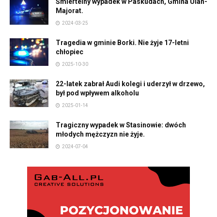
Śmiertelny wypadek w Paskudach, Gmina Ulan-
Majorat.
2024-03-25
Tragedia w gminie Borki. Nie żyje 17-letni
chłopiec
2025-10-30
22-latek zabrał Audi kolegi i uderzył w drzewo,
był pod wpływem alkoholu
2025-01-14
Tragiczny wypadek w Stasinowie: dwóch
młodych mężczyzn nie żyje.
2024-07-04