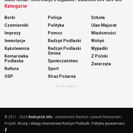
Kategorie
Borki
Policja
Szkoła
Czemierniki
Polityka
Ulan Majorat
Imprezy
Pomoc
Wiadomości
Inwestycje
Radzyń Podlaski
Wohyń
Kąkolewnica
Radzyń Podlaski
Wypadki
Gmina
Komarówka
Z Polski
Podlaska
Społeczeństwo
Zwierzęta
Kultura
Sport
OSP
Straż Pożarna
REKLAMA
© 2011 - 2024
Radzyń24.info
- wiadomości Radzyń i powiat Radzyński |
Projekt:
Strony i sklepy internetowe Radzyń Podlaski
.
Polityka prywatności