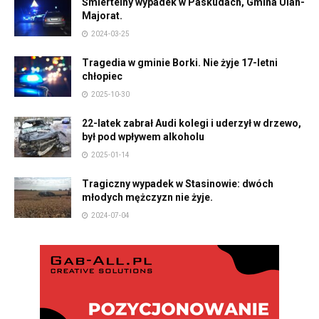
Śmiertelny wypadek w Paskudach, Gmina Ulan-
Majorat.
2024-03-25
Tragedia w gminie Borki. Nie żyje 17-letni
chłopiec
2025-10-30
22-latek zabrał Audi kolegi i uderzył w drzewo,
był pod wpływem alkoholu
2025-01-14
Tragiczny wypadek w Stasinowie: dwóch
młodych mężczyzn nie żyje.
2024-07-04