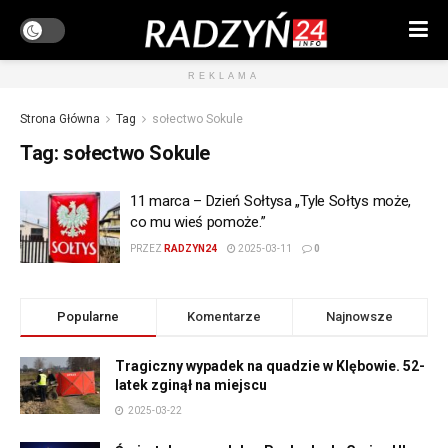
REKLAMA
Strona Główna
Tag
sołectwo Sokule
Tag:
sołectwo Sokule
11 marca – Dzień Sołtysa „Tyle Sołtys może,
co mu wieś pomoże.”
PRZEZ
RADZYN24
2025-03-11
0
Popularne
Komentarze
Najnowsze
Tragiczny wypadek na quadzie w Klębowie. 52-
latek zginął na miejscu
2025-03-22