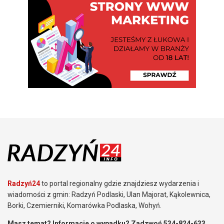
Radzyń24
to portal regionalny gdzie znajdziesz wydarzenia i
wiadomości z gmin: Radzyń Podlaski, Ulan Majorat, Kąkolewnica,
Borki, Czemierniki, Komarówka Podlaska, Wohyń.
Masz temat? Informacje o wypadku? Zadzwoń 534-824-633