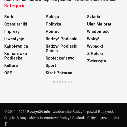
Kategorie
Borki
Policja
Szkoła
Czemierniki
Polityka
Ulan Majorat
Imprezy
Pomoc
Wiadomości
Inwestycje
Radzyń Podlaski
Wohyń
Kąkolewnica
Radzyń Podlaski
Wypadki
Gmina
Komarówka
Z Polski
Podlaska
Społeczeństwo
Zwierzęta
Kultura
Sport
OSP
Straż Pożarna
REKLAMA
© 2011 - 2024
Radzyń24.info
- wiadomości Radzyń i powiat Radzyński |
Projekt:
Strony i sklepy internetowe Radzyń Podlaski
.
Polityka prywatności