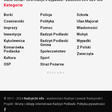
Kategorie
Borki
Policja
Szkoła
Czemierniki
Polityka
Ulan Majorat
Imprezy
Pomoc
Wiadomości
Inwestycje
Radzyń Podlaski
Wohyń
Kąkolewnica
Radzyń Podlaski
Wypadki
Gmina
Komarówka
Z Polski
Podlaska
Społeczeństwo
Zwierzęta
Kultura
Sport
OSP
Straż Pożarna
REKLAMA
© 2011 - 2024
Radzyń24.info
- wiadomości Radzyń i powiat Radzyński |
Projekt:
Strony i sklepy internetowe Radzyń Podlaski
.
Polityka prywatności