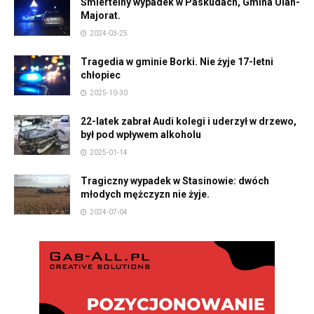
Śmiertelny wypadek w Paskudach, Gmina Ulan-
Majorat.
2024-03-25
Tragedia w gminie Borki. Nie żyje 17-letni
chłopiec
2025-10-30
22-latek zabrał Audi kolegi i uderzył w drzewo,
był pod wpływem alkoholu
2025-01-14
Tragiczny wypadek w Stasinowie: dwóch
młodych mężczyzn nie żyje.
2024-07-04