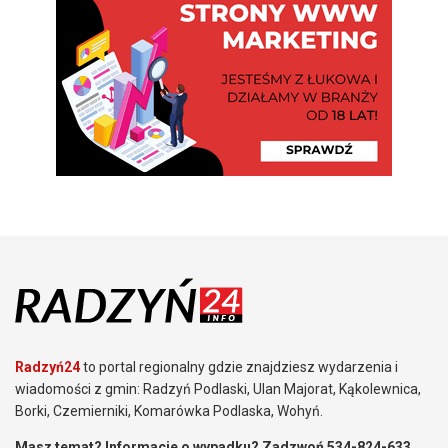
Radzyń24
to portal regionalny gdzie znajdziesz wydarzenia i
wiadomości z gmin: Radzyń Podlaski, Ulan Majorat, Kąkolewnica,
Borki, Czemierniki, Komarówka Podlaska, Wohyń.
Masz temat? Informacje o wypadku? Zadzwoń 534-824-633