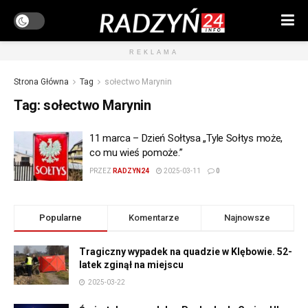
REKLAMA
Strona Główna
Tag
sołectwo Marynin
Tag:
sołectwo Marynin
11 marca – Dzień Sołtysa „Tyle Sołtys może,
co mu wieś pomoże.”
PRZEZ
RADZYN24
2025-03-11
0
Popularne
Komentarze
Najnowsze
Tragiczny wypadek na quadzie w Klębowie. 52-
latek zginął na miejscu
2025-03-22