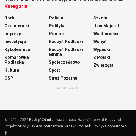
Kategorie
Borki
Policja
Szkoła
Czemierniki
Polityka
Ulan Majorat
Imprezy
Pomoc
Wiadomości
Inwestycje
Radzyń Podlaski
Wohyń
Kąkolewnica
Radzyń Podlaski
Wypadki
Gmina
Komarówka
Z Polski
Podlaska
Społeczeństwo
Zwierzęta
Kultura
Sport
OSP
Straż Pożarna
REKLAMA
© 2011 - 2024
Radzyń24.info
- wiadomości Radzyń i powiat Radzyński |
Projekt:
Strony i sklepy internetowe Radzyń Podlaski
.
Polityka prywatności