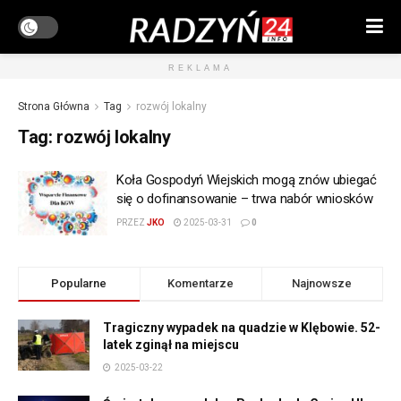
REKLAMA
Strona Główna
Tag
rozwój lokalny
Tag:
rozwój lokalny
Koła Gospodyń Wiejskich mogą znów ubiegać
się o dofinansowanie – trwa nabór wniosków
PRZEZ
JKO
2025-03-31
0
Popularne
Komentarze
Najnowsze
Tragiczny wypadek na quadzie w Klębowie. 52-
latek zginął na miejscu
2025-03-22