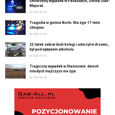
Śmiertelny wypadek w Paskudach, Gmina Ulan-
Majorat.
2024-03-25
Tragedia w gminie Borki. Nie żyje 17-letni
chłopiec
2025-10-30
22-latek zabrał Audi kolegi i uderzył w drzewo,
był pod wpływem alkoholu
2025-01-14
Tragiczny wypadek w Stasinowie: dwóch
młodych mężczyzn nie żyje.
2024-07-04