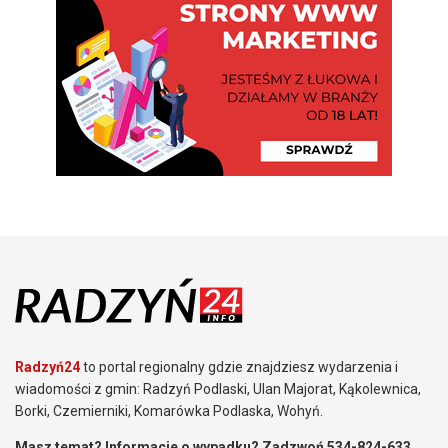
Radzyń24
to portal regionalny gdzie znajdziesz wydarzenia i
wiadomości z gmin: Radzyń Podlaski, Ulan Majorat, Kąkolewnica,
Borki, Czemierniki, Komarówka Podlaska, Wohyń.
Masz temat? Informacje o wypadku? Zadzwoń 534-824-633