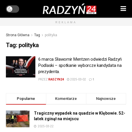
REKLAMA
Strona Główna
Tag
polityka
Tag:
polityka
6 marca Sławomir Mentzen odwiedzi Radzyń
Podlaski – spotkanie wyborcze kandydata na
prezydenta.
PRZEZ
RADZYN24
2025-03-02
1
Popularne
Komentarze
Najnowsze
Tragiczny wypadek na quadzie w Klębowie. 52-
latek zginął na miejscu
2025-03-22