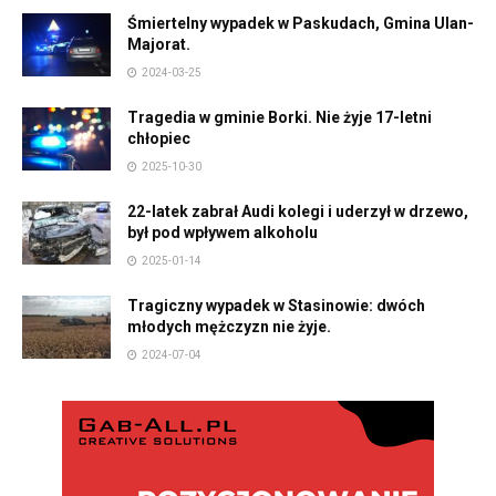
Śmiertelny wypadek w Paskudach, Gmina Ulan-
Majorat.
2024-03-25
Tragedia w gminie Borki. Nie żyje 17-letni
chłopiec
2025-10-30
22-latek zabrał Audi kolegi i uderzył w drzewo,
był pod wpływem alkoholu
2025-01-14
Tragiczny wypadek w Stasinowie: dwóch
młodych mężczyzn nie żyje.
2024-07-04