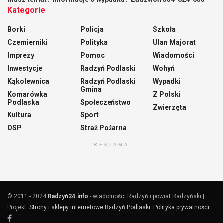
Kategorie
Borki
Policja
Szkoła
Czemierniki
Polityka
Ulan Majorat
Imprezy
Pomoc
Wiadomości
Inwestycje
Radzyń Podlaski
Wohyń
Kąkolewnica
Radzyń Podlaski
Wypadki
Gmina
Komarówka
Z Polski
Podlaska
Społeczeństwo
Zwierzęta
Kultura
Sport
OSP
Straż Pożarna
REKLAMA
© 2011 - 2024
Radzyń24.info
- wiadomości Radzyń i powiat Radzyński |
Projekt:
Strony i sklepy internetowe Radzyń Podlaski
.
Polityka prywatności