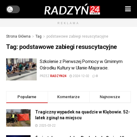
REKLAMA
Strona Główna
Tag
podstawowe zabiegi resuscytacyjne
Tag:
podstawowe zabiegi resuscytacyjne
Szkolenie z Pierwszej Pomocy w Gminnym
Ośrodku Kultury w Ulanie-Majoracie.
PRZEZ
RADZYN24
2024-12-02
0
Popularne
Komentarze
Najnowsze
Tragiczny wypadek na quadzie w Klębowie. 52-
latek zginął na miejscu
2025-03-22