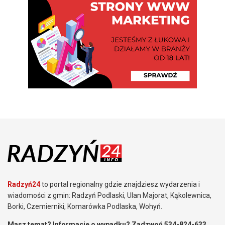
Radzyń24
to portal regionalny gdzie znajdziesz wydarzenia i
wiadomości z gmin: Radzyń Podlaski, Ulan Majorat, Kąkolewnica,
Borki, Czemierniki, Komarówka Podlaska, Wohyń.
Masz temat? Informacje o wypadku? Zadzwoń 534-824-633