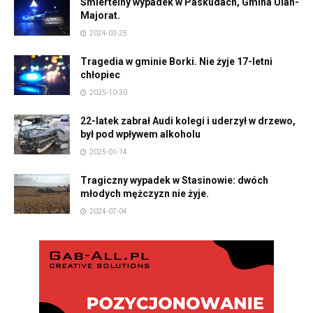
Śmiertelny wypadek w Paskudach, Gmina Ulan-
Majorat.
2024-03-25
Tragedia w gminie Borki. Nie żyje 17-letni
chłopiec
2025-10-30
22-latek zabrał Audi kolegi i uderzył w drzewo,
był pod wpływem alkoholu
2025-01-14
Tragiczny wypadek w Stasinowie: dwóch
młodych mężczyzn nie żyje.
2024-07-04