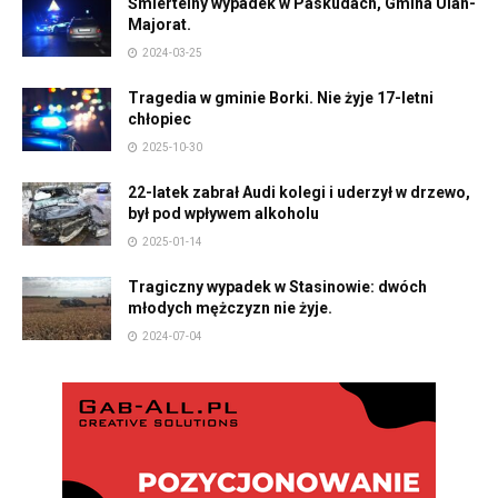
Śmiertelny wypadek w Paskudach, Gmina Ulan-
Majorat.
2024-03-25
Tragedia w gminie Borki. Nie żyje 17-letni
chłopiec
2025-10-30
22-latek zabrał Audi kolegi i uderzył w drzewo,
był pod wpływem alkoholu
2025-01-14
Tragiczny wypadek w Stasinowie: dwóch
młodych mężczyzn nie żyje.
2024-07-04