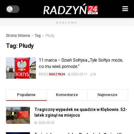
REKLAMA
Strona Główna
Tag
Płudy
Tag:
Płudy
11 marca – Dzień Sołtysa „Tyle Sołtys może,
co mu wieś pomoże.”
PRZEZ
RADZYN24
2025-03-11
0
Popularne
Komentarze
Najnowsze
Tragiczny wypadek na quadzie w Klębowie. 52-
latek zginął na miejscu
2025-03-22