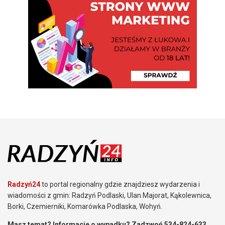
Radzyń24
to portal regionalny gdzie znajdziesz wydarzenia i
wiadomości z gmin: Radzyń Podlaski, Ulan Majorat, Kąkolewnica,
Borki, Czemierniki, Komarówka Podlaska, Wohyń.
Masz temat? Informacje o wypadku? Zadzwoń 534-824-633