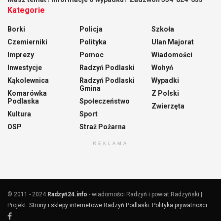
Kategorie
Borki
Policja
Szkoła
Czemierniki
Polityka
Ulan Majorat
Imprezy
Pomoc
Wiadomości
Inwestycje
Radzyń Podlaski
Wohyń
Kąkolewnica
Radzyń Podlaski
Wypadki
Gmina
Komarówka
Z Polski
Podlaska
Społeczeństwo
Zwierzęta
Kultura
Sport
OSP
Straż Pożarna
REKLAMA
© 2011 - 2024
Radzyń24.info
- wiadomości Radzyń i powiat Radzyński |
Projekt:
Strony i sklepy internetowe Radzyń Podlaski
.
Polityka prywatności