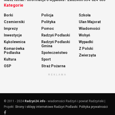
Kategorie
Borki
Policja
Szkoła
Czemierniki
Polityka
Ulan Majorat
Imprezy
Pomoc
Wiadomości
Inwestycje
Radzyń Podlaski
Wohyń
Kąkolewnica
Radzyń Podlaski
Wypadki
Gmina
Komarówka
Z Polski
Podlaska
Społeczeństwo
Zwierzęta
Kultura
Sport
OSP
Straż Pożarna
REKLAMA
© 2011 - 2024
Radzyń24.info
- wiadomości Radzyń i powiat Radzyński |
Projekt:
Strony i sklepy internetowe Radzyń Podlaski
.
Polityka prywatności