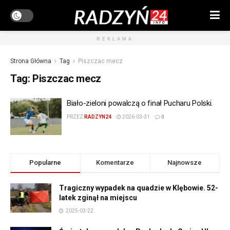
REKLAMA
Strona Główna
Tag
Piszczac mecz
Tag:
Piszczac mecz
Biało-zieloni powalczą o finał Pucharu Polski.
PRZEZ
RADZYN24
2026-03-31
0
Popularne
Komentarze
Najnowsze
Tragiczny wypadek na quadzie w Klębowie. 52-
latek zginął na miejscu
2025-03-22