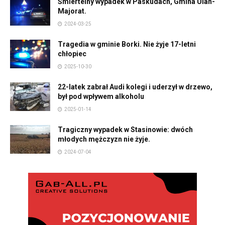
Śmiertelny wypadek w Paskudach, Gmina Ulan-
Majorat.
2024-03-25
Tragedia w gminie Borki. Nie żyje 17-letni
chłopiec
2025-10-30
22-latek zabrał Audi kolegi i uderzył w drzewo,
był pod wpływem alkoholu
2025-01-14
Tragiczny wypadek w Stasinowie: dwóch
młodych mężczyzn nie żyje.
2024-07-04