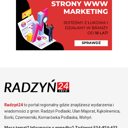
Radzyń24
to portal regionalny gdzie znajdziesz wydarzenia i
wiadomości z gmin: Radzyń Podlaski, Ulan Majorat, Kąkolewnica,
Borki, Czemierniki, Komarówka Podlaska, Wohyń.
Masz temat? Informacje o wypadku? Zadzwoń 534-824-633