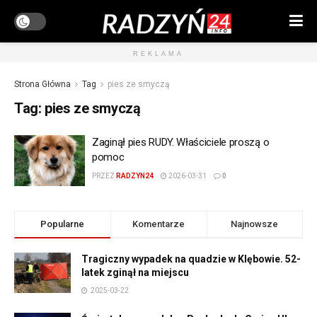
REKLAMA
Strona Główna
Tag
pies ze smyczą
Tag:
pies ze smyczą
Zaginął pies RUDY. Właściciele proszą o
pomoc
PRZEZ
RADZYN24
2026-03-31
0
Popularne
Komentarze
Najnowsze
Tragiczny wypadek na quadzie w Klębowie. 52-
latek zginął na miejscu
2025-03-22