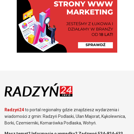
Radzyń24
to portal regionalny gdzie znajdziesz wydarzenia i
wiadomości z gmin: Radzyń Podlaski, Ulan Majorat, Kąkolewnica,
Borki, Czemierniki, Komarówka Podlaska, Wohyń.
Masz temat? Informacje o wypadku? Zadzwoń 534-824-633