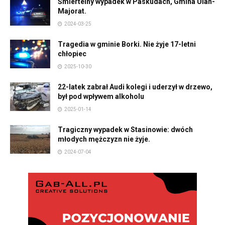
Śmiertelny wypadek w Paskudach, Gmina Ulan-
Majorat.
2024-03-25
Tragedia w gminie Borki. Nie żyje 17-letni
chłopiec
2025-10-30
22-latek zabrał Audi kolegi i uderzył w drzewo,
był pod wpływem alkoholu
2025-01-14
Tragiczny wypadek w Stasinowie: dwóch
młodych mężczyzn nie żyje.
2024-07-04