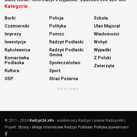
Kategorie
Borki
Policja
Szkoła
Czemierniki
Polityka
Ulan Majorat
Imprezy
Pomoc
Wiadomości
Inwestycje
Radzyń Podlaski
Wohyń
Kąkolewnica
Radzyń Podlaski
Wypadki
Gmina
Komarówka
Z Polski
Podlaska
Społeczeństwo
Zwierzęta
Kultura
Sport
OSP
Straż Pożarna
REKLAMA
© 2011 - 2024
Radzyń24.info
- wiadomości Radzyń i powiat Radzyński |
Projekt:
Strony i sklepy internetowe Radzyń Podlaski
.
Polityka prywatności