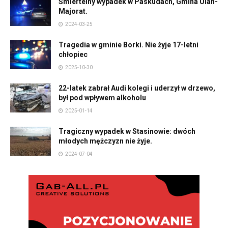
Śmiertelny wypadek w Paskudach, Gmina Ulan-
Majorat.
2024-03-25
Tragedia w gminie Borki. Nie żyje 17-letni
chłopiec
2025-10-30
22-latek zabrał Audi kolegi i uderzył w drzewo,
był pod wpływem alkoholu
2025-01-14
Tragiczny wypadek w Stasinowie: dwóch
młodych mężczyzn nie żyje.
2024-07-04