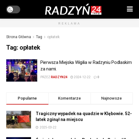
REKLAMA
Strona Główna
Tag
opłatek
Tag:
opłatek
Pierwsza Miejska Wigilia w Radzyniu Podlaskim
za nami.
PRZEZ
RADZYN24
2024-12-22
0
Popularne
Komentarze
Najnowsze
Tragiczny wypadek na quadzie w Klębowie. 52-
latek zginął na miejscu
2025-03-22