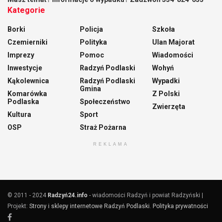
Kategorie
Borki
Policja
Szkoła
Czemierniki
Polityka
Ulan Majorat
Imprezy
Pomoc
Wiadomości
Inwestycje
Radzyń Podlaski
Wohyń
Kąkolewnica
Radzyń Podlaski
Wypadki
Gmina
Komarówka
Z Polski
Podlaska
Społeczeństwo
Zwierzęta
Kultura
Sport
OSP
Straż Pożarna
REKLAMA
© 2011 - 2024
Radzyń24.info
- wiadomości Radzyń i powiat Radzyński |
Projekt:
Strony i sklepy internetowe Radzyń Podlaski
.
Polityka prywatności