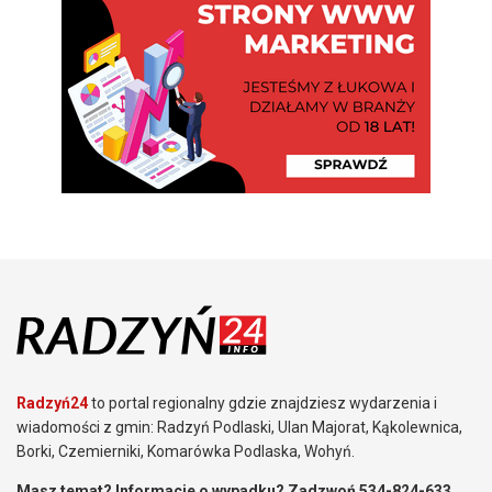
Radzyń24
to portal regionalny gdzie znajdziesz wydarzenia i
wiadomości z gmin: Radzyń Podlaski, Ulan Majorat, Kąkolewnica,
Borki, Czemierniki, Komarówka Podlaska, Wohyń.
Masz temat? Informacje o wypadku? Zadzwoń 534-824-633