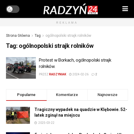
REKLAMA
Strona Główna
Tag
ogólnopolski strajk rolników
Tag:
ogólnopolski strajk rolników
Protest w Borkach, ogólnopolski strajk
rolników.
PRZEZ
RADZYNIAK
2024-02-26
2
Popularne
Komentarze
Najnowsze
Tragiczny wypadek na quadzie w Klębowie. 52-
latek zginął na miejscu
2025-03-22