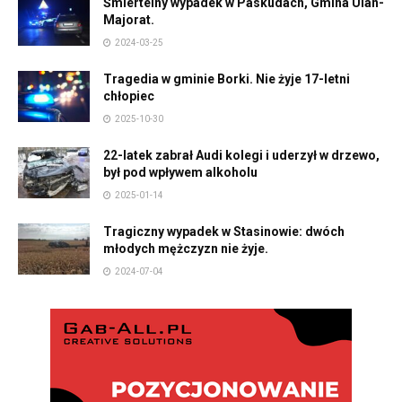
Śmiertelny wypadek w Paskudach, Gmina Ulan-
Majorat.
2024-03-25
Tragedia w gminie Borki. Nie żyje 17-letni
chłopiec
2025-10-30
22-latek zabrał Audi kolegi i uderzył w drzewo,
był pod wpływem alkoholu
2025-01-14
Tragiczny wypadek w Stasinowie: dwóch
młodych mężczyzn nie żyje.
2024-07-04