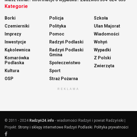
Kategorie
Borki
Policja
Szkoła
Czemierniki
Polityka
Ulan Majorat
Imprezy
Pomoc
Wiadomości
Inwestycje
Radzyń Podlaski
Wohyń
Kąkolewnica
Radzyń Podlaski
Wypadki
Gmina
Komarówka
Z Polski
Podlaska
Społeczeństwo
Zwierzęta
Kultura
Sport
OSP
Straż Pożarna
REKLAMA
© 2011 - 2024
Radzyń24.info
- wiadomości Radzyń i powiat Radzyński |
Projekt:
Strony i sklepy internetowe Radzyń Podlaski
.
Polityka prywatności