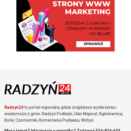
Radzyń24
to portal regionalny gdzie znajdziesz wydarzenia i
wiadomości z gmin: Radzyń Podlaski, Ulan Majorat, Kąkolewnica,
Borki, Czemierniki, Komarówka Podlaska, Wohyń.
Masz temat? Informacje o wypadku? Zadzwoń 534-824-633