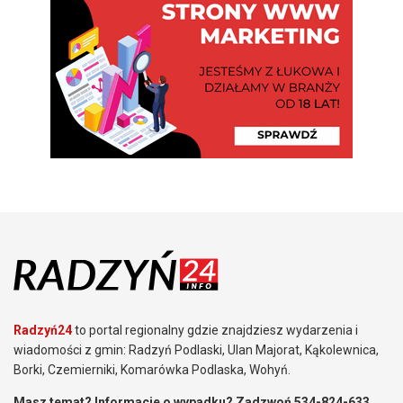
Radzyń24
to portal regionalny gdzie znajdziesz wydarzenia i
wiadomości z gmin: Radzyń Podlaski, Ulan Majorat, Kąkolewnica,
Borki, Czemierniki, Komarówka Podlaska, Wohyń.
Masz temat? Informacje o wypadku? Zadzwoń 534-824-633