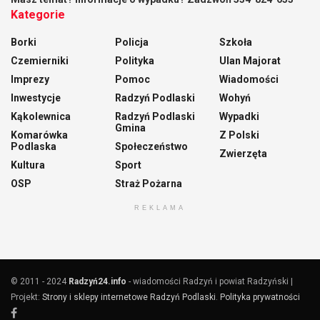
Kategorie
Borki
Policja
Szkoła
Czemierniki
Polityka
Ulan Majorat
Imprezy
Pomoc
Wiadomości
Inwestycje
Radzyń Podlaski
Wohyń
Kąkolewnica
Radzyń Podlaski
Wypadki
Gmina
Komarówka
Z Polski
Podlaska
Społeczeństwo
Zwierzęta
Kultura
Sport
OSP
Straż Pożarna
REKLAMA
© 2011 - 2024
Radzyń24.info
- wiadomości Radzyń i powiat Radzyński |
Projekt:
Strony i sklepy internetowe Radzyń Podlaski
.
Polityka prywatności