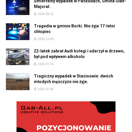
Śmiertelny wypadek w Paskudach, Gmina Ulan-
Majorat.
2024-03-25
Tragedia w gminie Borki. Nie żyje 17-letni
chłopiec
2025-10-30
22-latek zabrał Audi kolegi i uderzył w drzewo,
był pod wpływem alkoholu
2025-01-14
Tragiczny wypadek w Stasinowie: dwóch
młodych mężczyzn nie żyje.
2024-07-04