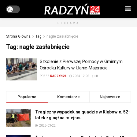
REKLAMA
Strona Główna
Tag
nagłe zasłabnięcie
Tag:
nagłe zasłabnięcie
Szkolenie z Pierwszej Pomocy w Gminnym
Ośrodku Kultury w Ulanie-Majoracie.
PRZEZ
RADZYN24
2024-12-02
0
Popularne
Komentarze
Najnowsze
Tragiczny wypadek na quadzie w Klębowie. 52-
latek zginął na miejscu
2025-03-22