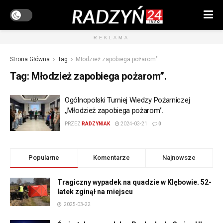
REKLAMA
Strona Główna
Tag
Młodzież zapobiega pożarom’’.
Tag:
Młodzież zapobiega pożarom’’.
Ogólnopolski Turniej Wiedzy Pożarniczej
,,Młodzież zapobiega pożarom’’.
PRZEZ
RADZYNIAK
2024-03-21
0
Popularne
Komentarze
Najnowsze
Tragiczny wypadek na quadzie w Klębowie. 52-
latek zginął na miejscu
2025-03-22