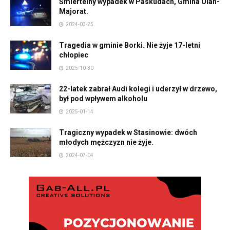
Śmiertelny wypadek w Paskudach, Gmina Ulan-
Majorat.
2024-03-25
Tragedia w gminie Borki. Nie żyje 17-letni
chłopiec
2025-10-30
22-latek zabrał Audi kolegi i uderzył w drzewo,
był pod wpływem alkoholu
2025-01-14
Tragiczny wypadek w Stasinowie: dwóch
młodych mężczyzn nie żyje.
2024-07-04