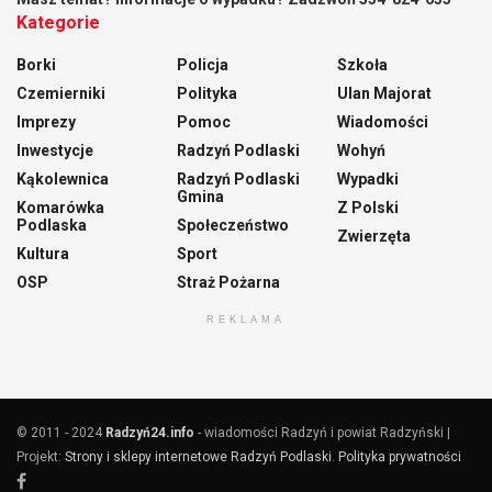
Kategorie
Borki
Policja
Szkoła
Czemierniki
Polityka
Ulan Majorat
Imprezy
Pomoc
Wiadomości
Inwestycje
Radzyń Podlaski
Wohyń
Kąkolewnica
Radzyń Podlaski
Wypadki
Gmina
Komarówka
Z Polski
Podlaska
Społeczeństwo
Zwierzęta
Kultura
Sport
OSP
Straż Pożarna
REKLAMA
© 2011 - 2024
Radzyń24.info
- wiadomości Radzyń i powiat Radzyński |
Projekt:
Strony i sklepy internetowe Radzyń Podlaski
.
Polityka prywatności