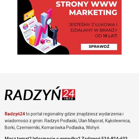
Radzyń24
to portal regionalny gdzie znajdziesz wydarzenia i
wiadomości z gmin: Radzyń Podlaski, Ulan Majorat, Kąkolewnica,
Borki, Czemierniki, Komarówka Podlaska, Wohyń.
Masz temat? Informacje o wypadku? Zadzwoń 534-824-633