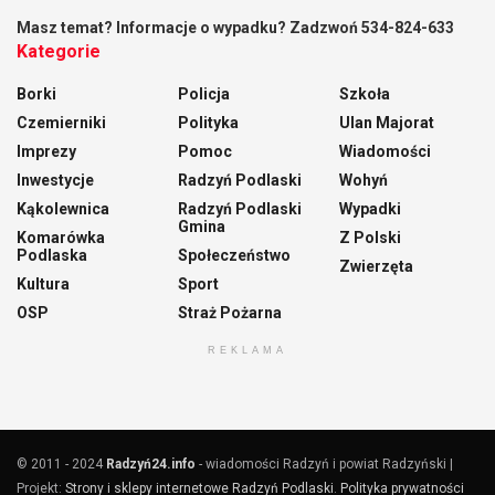
Masz temat? Informacje o wypadku? Zadzwoń 534-824-633
Kategorie
Borki
Policja
Szkoła
Czemierniki
Polityka
Ulan Majorat
Imprezy
Pomoc
Wiadomości
Inwestycje
Radzyń Podlaski
Wohyń
Kąkolewnica
Radzyń Podlaski
Wypadki
Gmina
Komarówka
Z Polski
Podlaska
Społeczeństwo
Zwierzęta
Kultura
Sport
OSP
Straż Pożarna
REKLAMA
© 2011 - 2024
Radzyń24.info
- wiadomości Radzyń i powiat Radzyński |
Projekt:
Strony i sklepy internetowe Radzyń Podlaski
.
Polityka prywatności