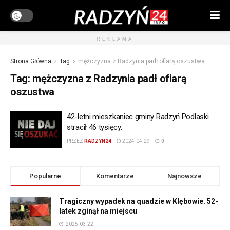
REKLAMA
Strona Główna
Tag
mężczyzna z Radzynia padł ofiarą oszustwa
Tag:
mężczyzna z Radzynia padł ofiarą
oszustwa
42-letni mieszkaniec gminy Radzyń Podlaski
stracił 46 tysięcy.
PRZEZ
RADZYN24
2024-04-29
0
Popularne
Komentarze
Najnowsze
Tragiczny wypadek na quadzie w Klębowie. 52-
latek zginął na miejscu
2025-03-22