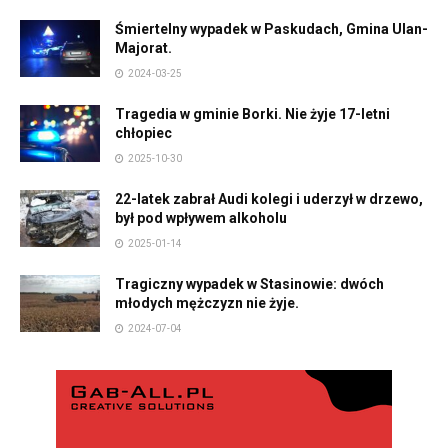
Śmiertelny wypadek w Paskudach, Gmina Ulan-
Majorat.
2024-03-25
Tragedia w gminie Borki. Nie żyje 17-letni
chłopiec
2025-10-30
22-latek zabrał Audi kolegi i uderzył w drzewo,
był pod wpływem alkoholu
2025-01-14
Tragiczny wypadek w Stasinowie: dwóch
młodych mężczyzn nie żyje.
2024-07-04