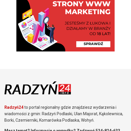
Radzyń24
to portal regionalny gdzie znajdziesz wydarzenia i
wiadomości z gmin: Radzyń Podlaski, Ulan Majorat, Kąkolewnica,
Borki, Czemierniki, Komarówka Podlaska, Wohyń.
Masz temat? Informacje o wypadku? Zadzwoń 534-824-633