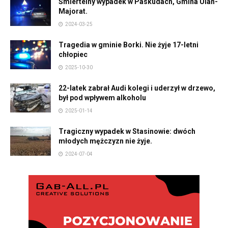
Śmiertelny wypadek w Paskudach, Gmina Ulan-
Majorat.
2024-03-25
Tragedia w gminie Borki. Nie żyje 17-letni
chłopiec
2025-10-30
22-latek zabrał Audi kolegi i uderzył w drzewo,
był pod wpływem alkoholu
2025-01-14
Tragiczny wypadek w Stasinowie: dwóch
młodych mężczyzn nie żyje.
2024-07-04