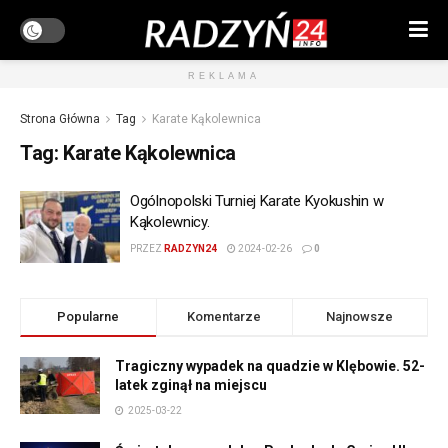
REKLAMA
Strona Główna
Tag
Karate Kąkolewnica
Tag:
Karate Kąkolewnica
Ogólnopolski Turniej Karate Kyokushin w
Kąkolewnicy.
PRZEZ
RADZYN24
2024-02-26
0
Popularne
Komentarze
Najnowsze
Tragiczny wypadek na quadzie w Klębowie. 52-
latek zginął na miejscu
2025-03-22