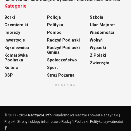
Kategorie
Borki
Policja
Szkoła
Czemierniki
Polityka
Ulan Majorat
Imprezy
Pomoc
Wiadomości
Inwestycje
Radzyń Podlaski
Wohyń
Kąkolewnica
Radzyń Podlaski
Wypadki
Gmina
Komarówka
Z Polski
Podlaska
Społeczeństwo
Zwierzęta
Kultura
Sport
OSP
Straż Pożarna
REKLAMA
© 2011 - 2024
Radzyń24.info
- wiadomości Radzyń i powiat Radzyński |
Projekt:
Strony i sklepy internetowe Radzyń Podlaski
.
Polityka prywatności