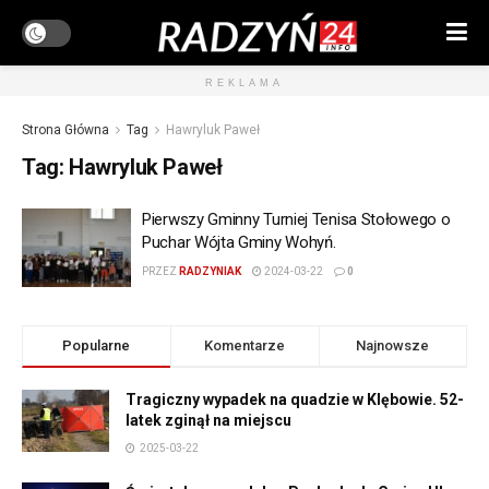
REKLAMA
Strona Główna
Tag
Hawryluk Paweł
Tag:
Hawryluk Paweł
Pierwszy Gminny Turniej Tenisa Stołowego o
Puchar Wójta Gminy Wohyń.
PRZEZ
RADZYNIAK
2024-03-22
0
Popularne
Komentarze
Najnowsze
Tragiczny wypadek na quadzie w Klębowie. 52-
latek zginął na miejscu
2025-03-22