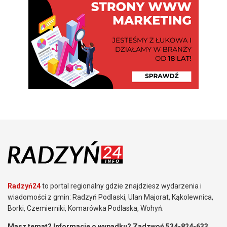
Radzyń24
to portal regionalny gdzie znajdziesz wydarzenia i
wiadomości z gmin: Radzyń Podlaski, Ulan Majorat, Kąkolewnica,
Borki, Czemierniki, Komarówka Podlaska, Wohyń.
Masz temat? Informacje o wypadku? Zadzwoń 534-824-633