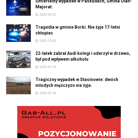
Śmiertelny wypadek w Paskudach, Gmina Ulan-
Majorat.
2024-03-25
Tragedia w gminie Borki. Nie żyje 17-letni
chłopiec
2025-10-30
22-latek zabrał Audi kolegi i uderzył w drzewo,
był pod wpływem alkoholu
2025-01-14
Tragiczny wypadek w Stasinowie: dwóch
młodych mężczyzn nie żyje.
2024-07-04