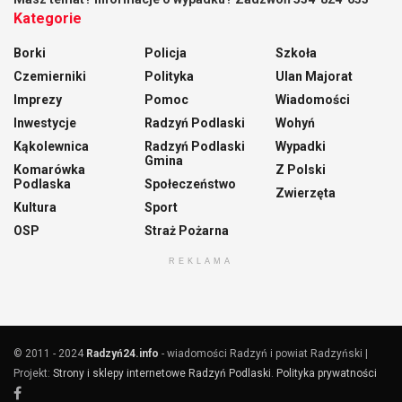
Kategorie
Borki
Policja
Szkoła
Czemierniki
Polityka
Ulan Majorat
Imprezy
Pomoc
Wiadomości
Inwestycje
Radzyń Podlaski
Wohyń
Kąkolewnica
Radzyń Podlaski
Wypadki
Gmina
Komarówka
Z Polski
Podlaska
Społeczeństwo
Zwierzęta
Kultura
Sport
OSP
Straż Pożarna
REKLAMA
© 2011 - 2024
Radzyń24.info
- wiadomości Radzyń i powiat Radzyński |
Projekt:
Strony i sklepy internetowe Radzyń Podlaski
.
Polityka prywatności