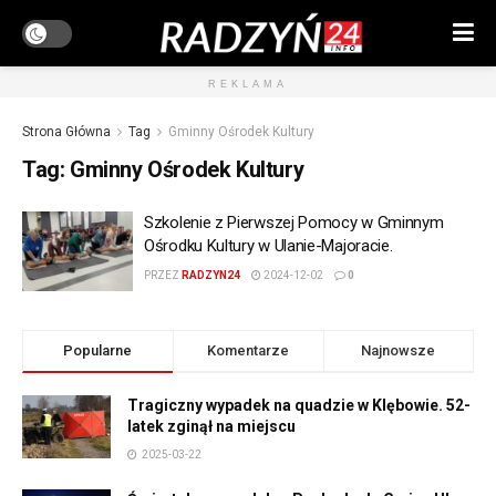
REKLAMA
Strona Główna
Tag
Gminny Ośrodek Kultury
Tag:
Gminny Ośrodek Kultury
Szkolenie z Pierwszej Pomocy w Gminnym
Ośrodku Kultury w Ulanie-Majoracie.
PRZEZ
RADZYN24
2024-12-02
0
Popularne
Komentarze
Najnowsze
Tragiczny wypadek na quadzie w Klębowie. 52-
latek zginął na miejscu
2025-03-22