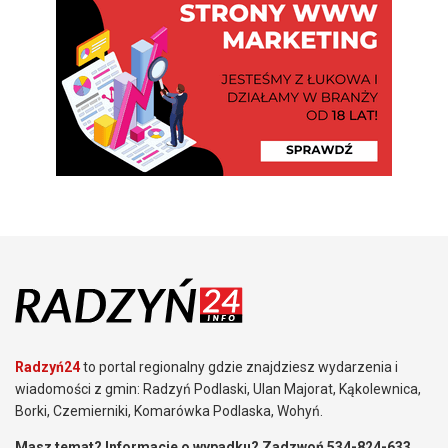
Radzyń24
to portal regionalny gdzie znajdziesz wydarzenia i
wiadomości z gmin: Radzyń Podlaski, Ulan Majorat, Kąkolewnica,
Borki, Czemierniki, Komarówka Podlaska, Wohyń.
Masz temat? Informacje o wypadku? Zadzwoń 534-824-633