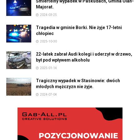
Śmiertelny wypadek w Paskudach, Gmina Ulan-
Majorat.
2024-03-25
Tragedia w gminie Borki. Nie żyje 17-letni
chłopiec
2025-10-30
22-latek zabrał Audi kolegi i uderzył w drzewo,
był pod wpływem alkoholu
2025-01-14
Tragiczny wypadek w Stasinowie: dwóch
młodych mężczyzn nie żyje.
2024-07-04