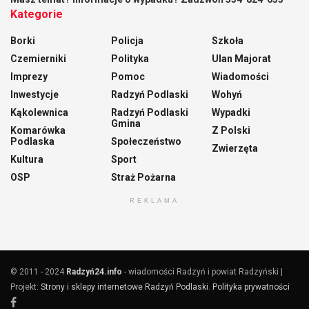
Kategorie
Borki
Policja
Szkoła
Czemierniki
Polityka
Ulan Majorat
Imprezy
Pomoc
Wiadomości
Inwestycje
Radzyń Podlaski
Wohyń
Kąkolewnica
Radzyń Podlaski
Wypadki
Gmina
Komarówka
Z Polski
Podlaska
Społeczeństwo
Zwierzęta
Kultura
Sport
OSP
Straż Pożarna
REKLAMA
© 2011 - 2024
Radzyń24.info
- wiadomości Radzyń i powiat Radzyński |
Projekt:
Strony i sklepy internetowe Radzyń Podlaski
.
Polityka prywatności